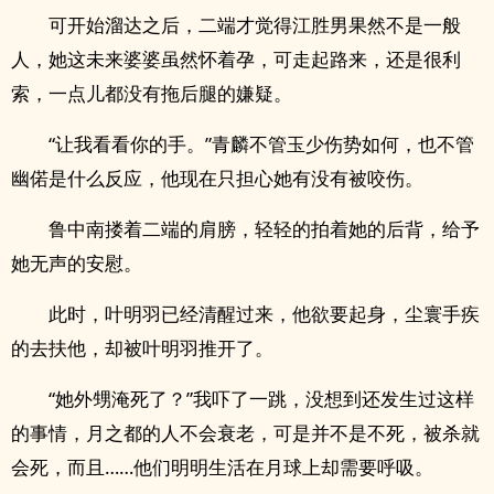
可开始溜达之后，二端才觉得江胜男果然不是一般
人，她这未来婆婆虽然怀着孕，可走起路来，还是很利
索，一点儿都没有拖后腿的嫌疑。
“让我看看你的手。”青麟不管玉少伤势如何，也不管
幽偌是什么反应，他现在只担心她有没有被咬伤。
鲁中南搂着二端的肩膀，轻轻的拍着她的后背，给予
她无声的安慰。
此时，叶明羽已经清醒过来，他欲要起身，尘寰手疾
的去扶他，却被叶明羽推开了。
“她外甥淹死了？”我吓了一跳，没想到还发生过这样
的事情，月之都的人不会衰老，可是并不是不死，被杀就
会死，而且……他们明明生活在月球上却需要呼吸。