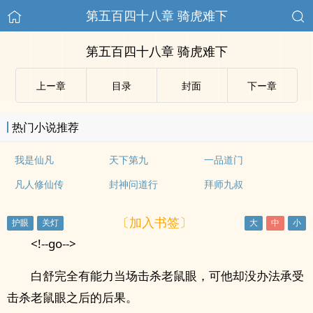
第五百四十八章 骑虎难下
第五百四十八章 骑虎难下
上ー章
目录
封面
下ー章
热门小说推荐
我是仙凡
天下第九
一品道门
凡人修仙传
封神问道行
拜师九叔
〔加入书签〕
<!--go-->
白舒完全有能力当场击杀老鼠眼，可他却没办法承受
击杀老鼠眼之后的后果。