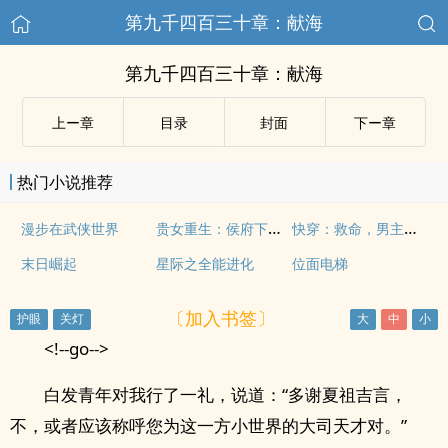
第九千四百三十章：献海
第九千四百三十章：献海
上ー章
目录
封面
下ー章
热门小说推荐
贵女重生：侯府下堂妻
快穿：救命，男主全都崩坏了！
漫步在武侠世界
末日崛起
星际之全能进化
位面电梯
〔加入书签〕
<!--go-->
白发青年对我行了一礼，说道：“多谢夏祖吉言，
不，或者应该称呼您为这一方小世界的大司天才对。”