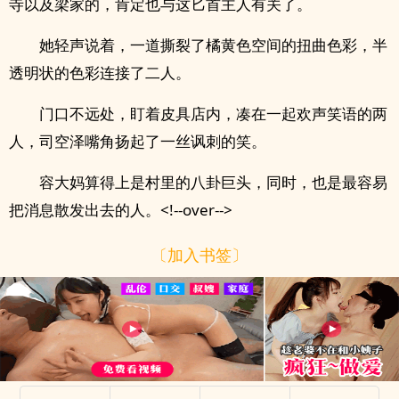
寺以及梁家的，肯定也与这匕首主人有关了。
她轻声说着，一道撕裂了橘黄色空间的扭曲色彩，半
透明状的色彩连接了二人。
门口不远处，盯着皮具店内，凑在一起欢声笑语的两
人，司空泽嘴角扬起了一丝讽刺的笑。
容大妈算得上是村里的八卦巨头，同时，也是最容易
把消息散发出去的人。<!--over-->
〔加入书签〕