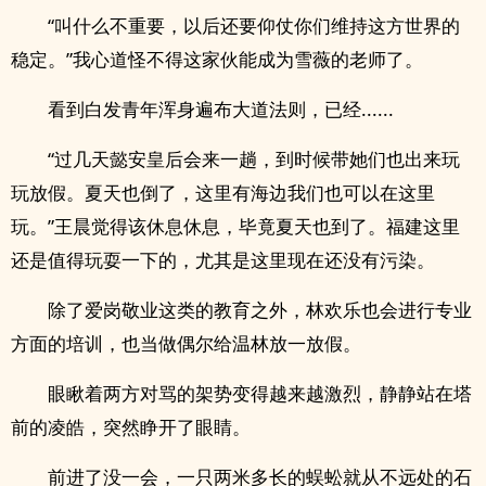
“叫什么不重要，以后还要仰仗你们维持这方世界的
稳定。”我心道怪不得这家伙能成为雪薇的老师了。
看到白发青年浑身遍布大道法则，已经......
“过几天懿安皇后会来一趟，到时候带她们也出来玩
玩放假。夏天也倒了，这里有海边我们也可以在这里
玩。”王晨觉得该休息休息，毕竟夏天也到了。福建这里
还是值得玩耍一下的，尤其是这里现在还没有污染。
除了爱岗敬业这类的教育之外，林欢乐也会进行专业
方面的培训，也当做偶尔给温林放一放假。
眼瞅着两方对骂的架势变得越来越激烈，静静站在塔
前的凌皓，突然睁开了眼睛。
前进了没一会，一只两米多长的蜈蚣就从不远处的石