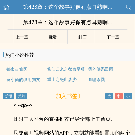
第423章：这个故事好像有点耳熟啊…
第423章：这个故事好像有点耳熟啊…
上ー章
目录
封面
下ー章
热门小说推荐
都市古仙医
修仙归来之都市至尊
我的佛系田园
黄小仙的狐朋狗友
重生之绝世废少
血噬杀戮
〔加入书签〕
<!--go-->
此时三大平台的直播推荐已经全部上了首页。
只要点开视频网站的APP，立刻就能看到置顶的两个