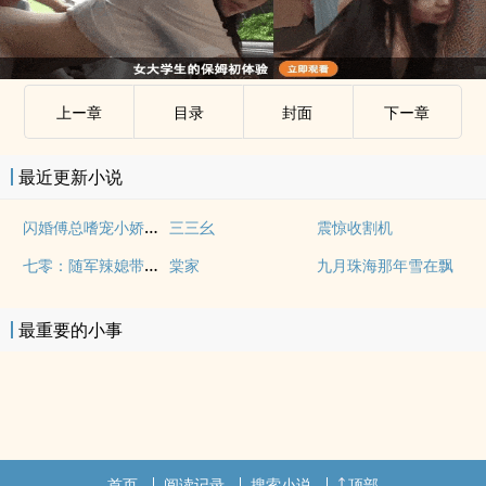
上ー章
目录
封面
下ー章
最近更新小说
闪婚傅总嗜宠小娇妻哼哼唧唧
三三幺
震惊收割机
七零：随军辣媳带飞大院暴富逆袭
棠家
九月珠海那年雪在飘
最重要的小事
首页
阅读记录
搜索小说
顶部