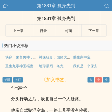
第1831章 孤身先到
第1831章 孤身先到
上ー章
目录
封面
下ー章
热门小说推荐
快穿：鬼畜男神，宠上天！
神医狂妻：国师大人，夫人又跑了
重生家中宝
重生九零神医福妻
地球最后一条龙
我真是一个保安
〔加入书签〕
<!--go-->
分头行动之后，辰北自己一个人赶路。
他亲自驾驶浮空岛，一路上几乎没有停顿。