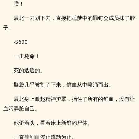
噗！
辰北一刀划下去，直接把睡梦中的罪钉会成员抹了脖
子。
-5690
一击毙命！
死的透透的。
脑袋几乎被割了下来，鲜血从中喷涌而出。
辰北身上激起精神护罩，挡住了所有的鲜血，没有让
血污弄脏自己。
他歪着头，看着床上新鲜的尸体。
一直等到血停止流动为止。