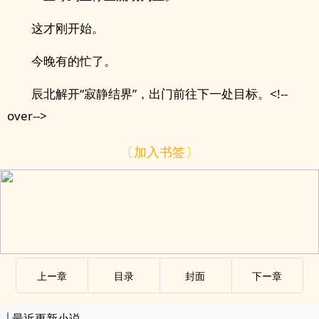
这才刚开始。
今晚有的忙了。
辰北解开“寂静结界”，出门前往下一处目标。<!--
over-->
〔加入书签〕
上ー章
目录
封面
下ー章
最近更新小说