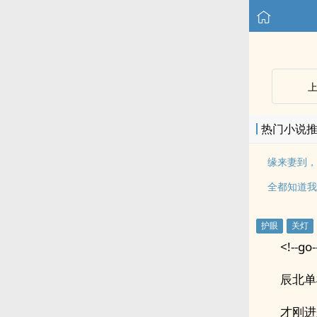
热门小说
缘来妻到，
全都知道我
<!--go-
辰北单
才刚进