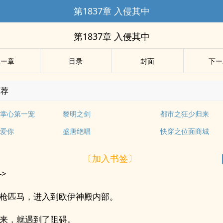
第1837章 入侵其中
第1837章 入侵其中
上ー章
目录
封面
下ー
推荐
掌心第一宠
黎明之剑
都市之狂少归来
爱你
盛唐绝唱
快穿之位面商城
〔加入书签〕
->
枪匹马，进入到欧伊神殿内部。
来，就遇到了阻碍。