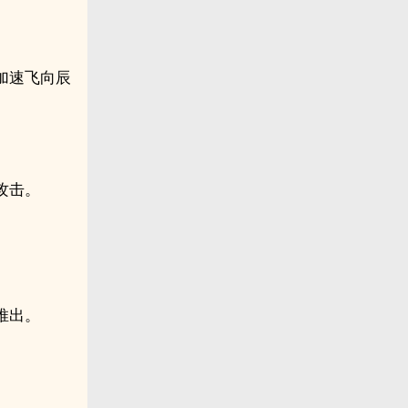
加速飞向辰
攻击。
。
推出。