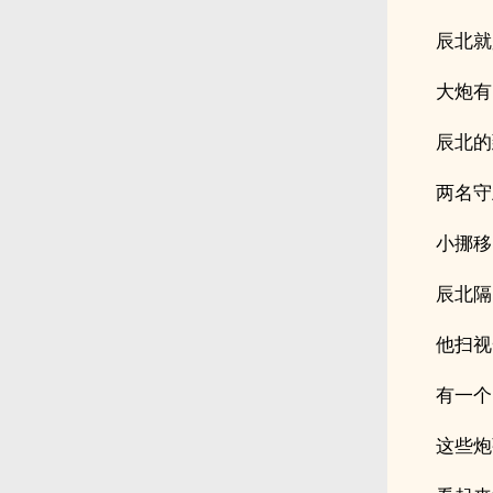
辰北就
大炮有
辰北的
两名守
小挪移
辰北隔
他扫视
有一个
这些炮