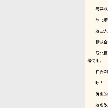
与其跟
辰北带
这些人
精诚合
辰北目
器使用。
在养剑
呼！
沉重的
这名敌