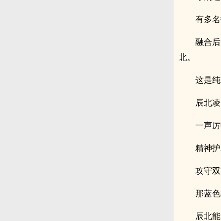
有多名
融合后
北。
这是纯
辰北凌
一声厉
精神护
攻守双
那蓝色
辰北能