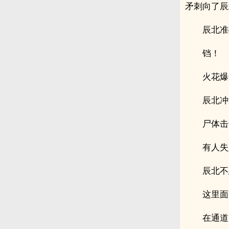
矛刺向了辰
辰北准
铛！
火花爆
辰北冲
尸体击
有人失
辰北不
这里面
在通道