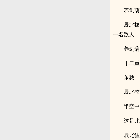
养剑葫
辰北拔
一名敌人。
养剑葫
十二重
杀戮，
辰北整
半空中
这是此
辰北猛