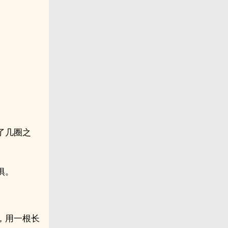
了几圈之
惧。
，用一根长