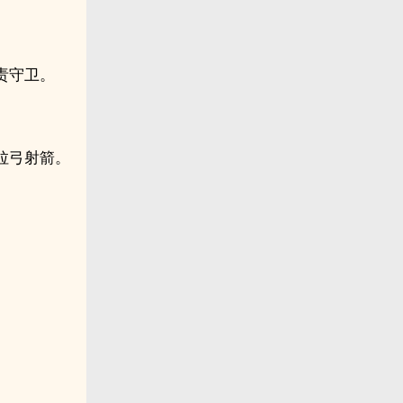
责守卫。
拉弓射箭。