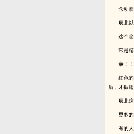
念动拳
辰北以
这个念
它是精
轰！！
红色的
后，才振翅
辰北这
更多的
有的人