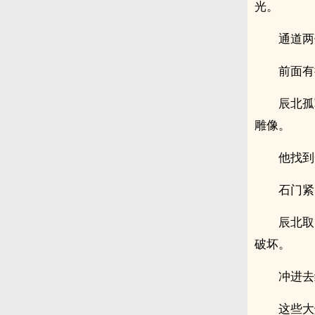
光。
通道两
前面有
辰北孤
雕像。
他找到
石门紧
辰北取
破坏。
冲进去
这些大