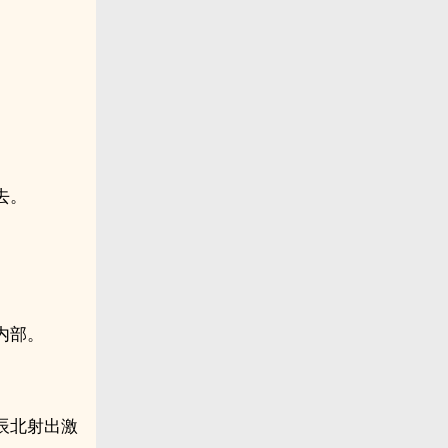
去。
内部。
辰北射出激