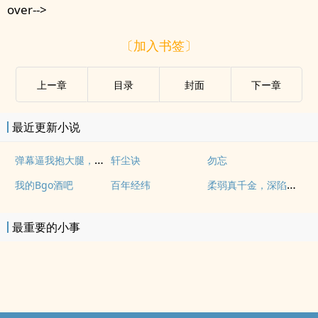
over-->
〔加入书签〕
上ー章
目录
封面
下ー章
最近更新小说
弹幕逼我抱大腿，目标渣男他叔
轩尘诀
勿忘
柔弱真千金，深陷反派修罗场
我的Bgo酒吧
百年经纬
最重要的小事