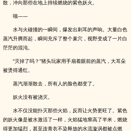
散，冲向那些在地上持续燃烧的紫色妖火。
嗤——
水与火碰撞的一瞬间，爆发出刺耳的声响。大量白色
蒸汽升腾而起，瞬间充斥了整个巢穴，视野变成了一片白
茫茫的混沌。
“灭掉了吗？”猪头玩家用手扇着眼前的蒸汽，大耳朵
被烫得通红。
蒸汽渐渐散去，所有人的脸色都变了。
妖火没有被浇灭。
水不仅没能扑灭那些火焰，反而让火势更旺了。紫色
的妖火像是被水激活了一样，火焰猛地窜高了半米，燃烧
得更加猛烈，甚至连青衣不染释放的水流漩涡都被点燃