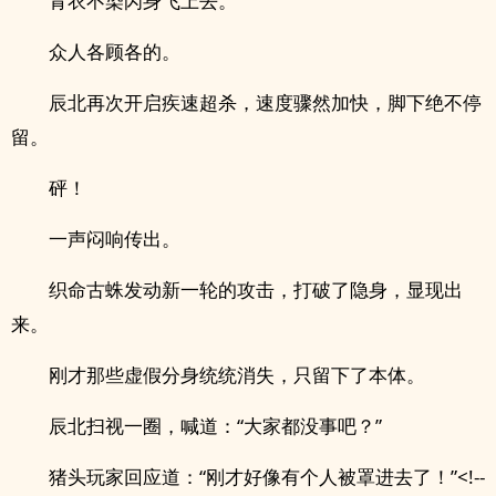
青衣不染闪身飞上去。
众人各顾各的。
辰北再次开启疾速超杀，速度骤然加快，脚下绝不停
留。
砰！
一声闷响传出。
织命古蛛发动新一轮的攻击，打破了隐身，显现出
来。
刚才那些虚假分身统统消失，只留下了本体。
辰北扫视一圈，喊道：“大家都没事吧？”
猪头玩家回应道：“刚才好像有个人被罩进去了！”<!--