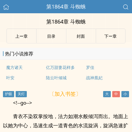
第1864章 斗蜘蛛
第1864章 斗蜘蛛
上ー章
目录
封面
下ー章
热门小说推荐
魔方诸天
亿万甜妻花样多
罗佳
叶安
陆云叶倾城
战神凰妃
〔加入书签〕
<!--go-->
青衣不染双掌按地，法力如潮水般倾泻而出。地面上
以她为中心，迅速生成一道青色的水流旋涡，旋涡急速扩