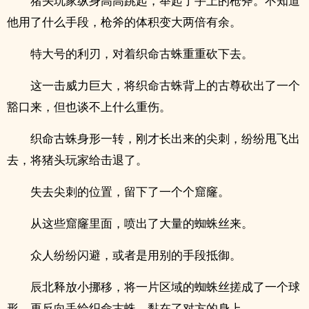
猪头玩家纵身高高跳起，举起了手上的枪斧。不知道
他用了什么手段，枪斧的体积变大两倍有余。
特大号的利刃，对着织命古蛛重重砍下去。
这一击威力巨大，将织命古蛛背上的古尊砍出了一个
豁口来，但也谈不上什么重伤。
织命古蛛身形一转，刚才长出来的尖刺，纷纷甩飞出
去，将猪头玩家给击退了。
失去尖刺的位置，留下了一个个窟窿。
从这些窟窿里面，喷出了大量的蜘蛛丝来。
众人纷纷闪避，或者是用别的手段抵御。
辰北释放小挪移，将一片区域的蜘蛛丝搓成了一个球
形，再反向丢给织命古蛛，黏在了对方的身上。