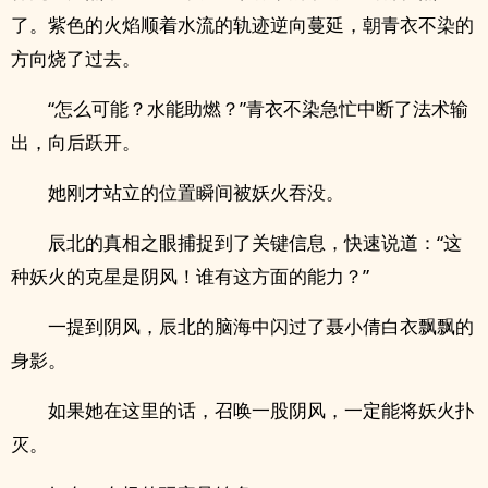
了。紫色的火焰顺着水流的轨迹逆向蔓延，朝青衣不染的
方向烧了过去。
“怎么可能？水能助燃？”青衣不染急忙中断了法术输
出，向后跃开。
她刚才站立的位置瞬间被妖火吞没。
辰北的真相之眼捕捉到了关键信息，快速说道：“这
种妖火的克星是阴风！谁有这方面的能力？”
一提到阴风，辰北的脑海中闪过了聂小倩白衣飘飘的
身影。
如果她在这里的话，召唤一股阴风，一定能将妖火扑
灭。