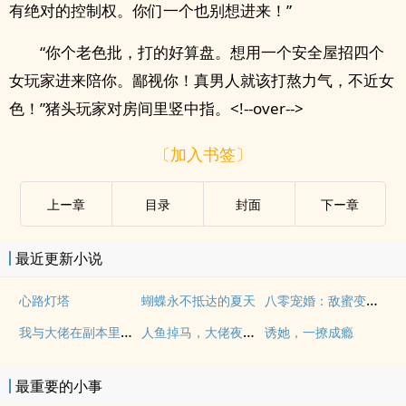
有绝对的控制权。你们一个也别想进来！”
“你个老色批，打的好算盘。想用一个安全屋招四个
女玩家进来陪你。鄙视你！真男人就该打熬力气，不近女
色！”猪头玩家对房间里竖中指。<!--over-->
〔加入书签〕
上ー章
目录
封面
下ー章
最近更新小说
八零宠婚：敌蜜变妯娌，兄弟齐沦陷
心路灯塔
蝴蝶永不抵达的夏天
我与大佬在副本里相爱相杀
人鱼掉马，大佬夜夜诱哄我变鱼尾
诱她，一撩成瘾
最重要的小事