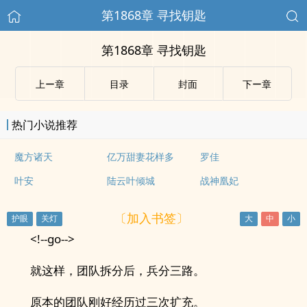
第1868章 寻找钥匙
第1868章 寻找钥匙
上ー章
目录
封面
下ー章
热门小说推荐
魔方诸天
亿万甜妻花样多
罗佳
叶安
陆云叶倾城
战神凰妃
〔加入书签〕
<!--go-->
就这样，团队拆分后，兵分三路。
原本的团队刚好经历过三次扩充。