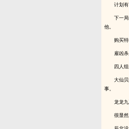
计划有
下一局
他。
购买特
雇凶杀
四人组
大仙贝
事。
龙龙九
很显然
辰北没