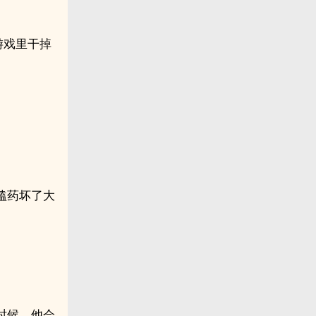
游戏里干掉
嗑药坏了大
时候，他会