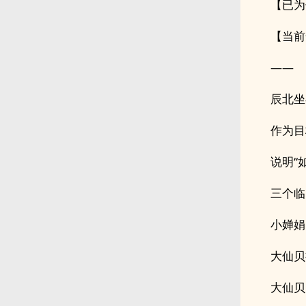
【已为
【当前
——
辰北坐
作为目
说明“
三个临
小婵娟
大仙贝
大仙贝