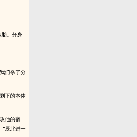
胞胎。分身
算我们杀了分
那剩下的本体
强攻他的宿
。”辰北进一