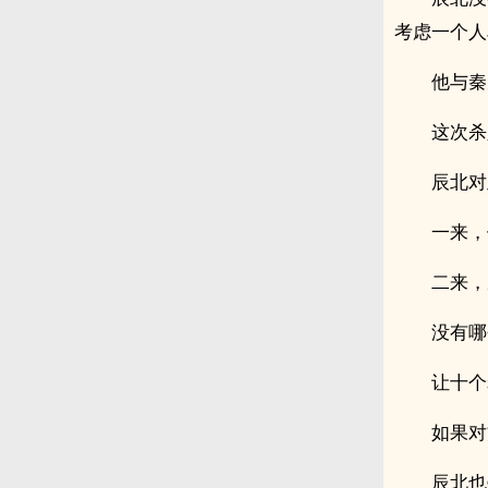
考虑一个人
他与秦
这次杀
辰北对
一来，
二来，
没有哪
让十个
如果对
辰北也