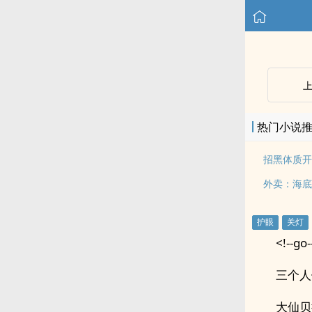
热门小说
招黑体质开
外卖：海底
<!--go-
三个人
大仙贝