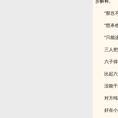
步解释。
“那岂
“想杀
“只能
三人把
六子得
比起六
没能干
对方纯
好在小