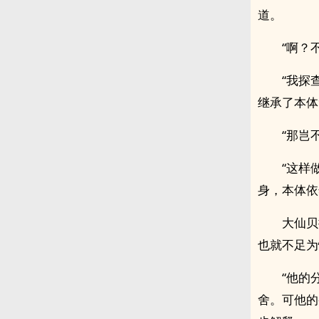
道。
“啊？
“我探
继承了本体
“那岂
“这样
身，本体依
大仙贝
也就不足为
“他的
舍。可他的