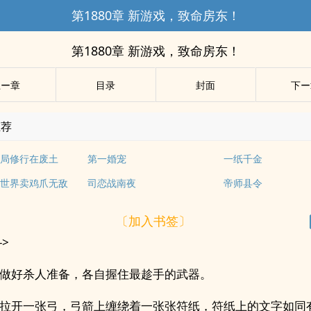
第1880章 新游戏，致命房东！
第1880章 新游戏，致命房东！
上ー章
目录
封面
下ー
推荐
局修行在废土
第一婚宠
一纸千金
世界卖鸡爪无敌
司恋战南夜
帝师县令
〔加入书签〕
->
做好杀人准备，各自握住最趁手的武器。
拉开一张弓，弓箭上缠绕着一张张符纸，符纸上的文字如同