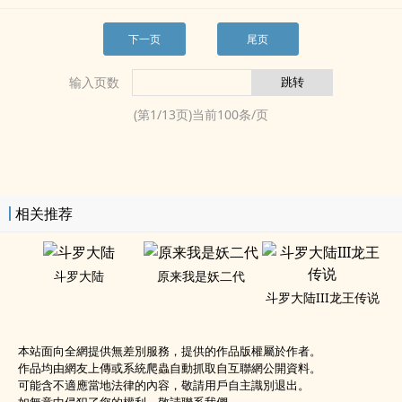
下一页
尾页
输入页数
(第
1
/
13
页)当前
100
条/页
相关推荐
斗罗大陆
原来我是妖二代
斗罗大陆III龙王传说
本站面向全網提供無差別服務，提供的作品版權屬於作者。
作品均由網友上傳或系統爬蟲自動抓取自互聯網公開資料。
可能含不適應當地法律的內容，敬請用戶自主識別退出。