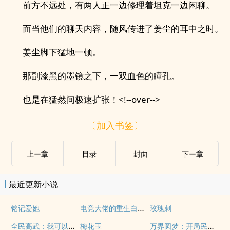
前方不远处，有两人正一边修理着坦克一边闲聊。
而当他们的聊天内容，随风传进了姜尘的耳中之时。
姜尘脚下猛地一顿。
那副漆黑的墨镜之下，一双血色的瞳孔。
也是在猛然间极速扩张！<!--over-->
〔加入书签〕
上ー章
目录
封面
下ー章
最近更新小说
电竞大佬的重生白月光
铭记爱她
玫瑰刺
全民高武：我可以无限复制
万界圆梦：开局民国一睹后世繁华
梅花玉