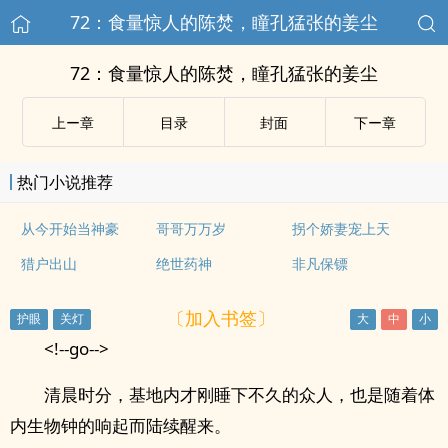
72：食量惊人的陈焚，瞳孔猛张的姜尘
72：食量惊人的陈焚，瞳孔猛张的姜尘
上ー章
目录
封面
下ー章
热门小说推荐
从今开始当神豪
哥哥万万岁
拐个娇妻宠上天
猎户出山
绝世药神
非凡保镖
〔加入书签〕
<!--go-->
清晨时分，基地内才刚睡下不久的众人，也是随着体
内生物钟的响起而陆续醒来。