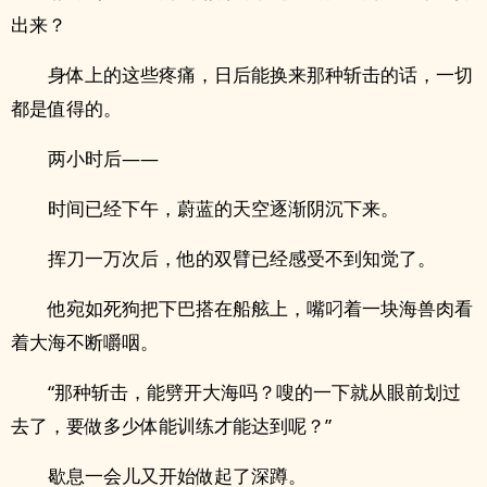
出来？
身体上的这些疼痛，日后能换来那种斩击的话，一切
都是值得的。
两小时后——
时间已经下午，蔚蓝的天空逐渐阴沉下来。
挥刀一万次后，他的双臂已经感受不到知觉了。
他宛如死狗把下巴搭在船舷上，嘴叼着一块海兽肉看
着大海不断嚼咽。
“那种斩击，能劈开大海吗？嗖的一下就从眼前划过
去了，要做多少体能训练才能达到呢？”
歇息一会儿又开始做起了深蹲。