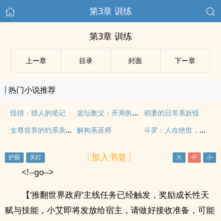
第3章 训练
第3章 训练
上ー章
目录
封面
下ー章
热门小说推荐
篮坛教父：开局执教大姚夺冠
怪猎：猎人的笔记
稻妻的日常系妖怪
女尊世界的钓系美少年
斗罗：人在绝世，赝品神灵
解构系巫师
〔加入书签〕
<!--go-->
【‘推翻世界政府’主线任务已经触发，奖励成长性天
赋与技能，小艾即将发放给宿主，请做好接收准备，可能