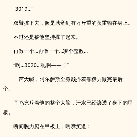
“3019…”
双臂撑下去，像是感觉到有万斤重的负重物在身上。
不过还是被他坚持撑了起来。
再做一个…再做一个…凑个整数…
“啊…3020…呃啊——！”
一声大喊，阿尔萨斯全身颤抖着靠毅力做完最后一
个。
耳鸣充斥着他的整个大脑，汗水已经渗透了身下的甲
板。
瞬间脱力爬在甲板上，咧嘴笑道：