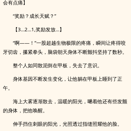
会有点痛】
“奖励？成长天赋？”
【3…2…1,奖励发放…】
“啊——！”一股超越生物极限的疼痛，瞬间让疼得咬
牙切齿，攥紧拳头，脑袋朝天身体不断颤抖坚持了数秒。
整个人如同散泥倒在甲板，失去了意识。
身体基因不断发生变化，让他躺在甲板上睡到了正
午。
海上大雾逐渐散去，温暖的阳光，嗮着他还有些发颤
的身体，把他唤醒。
伸手挡住刺眼的阳光，光照透过指缝照耀他的脸。