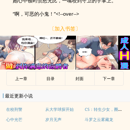
她心中顿时愤怒无比，一嘴咬到守卫的手掌上。
“啊，可恶的小鬼！”<!--over-->
〔加入书签〕
上ー章
目录
封面
下ー章
最近更新小说
CS：转生少女，圈米就能变强？
在校刑警
从大学球探开始
心中光芒
岁月无声
斗罗之云雾藏龙