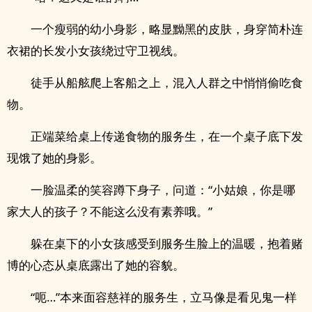
一个瘦弱的幼小身影，略显黝黑的皮肤，身穿简朴连
衣裙的长发小女孩绕过守卫视线。
徒手从船舷爬上客船之上，混入人群之中悄悄偷吃食
物。
正端菜给桌上传递食物的服务生，在一个桌子底下发
现饿了她的身影。
一脸温柔的笑容蹲下身子，问道：“小姑娘，你是哪
家大人的孩子？不能这么没有素养哦。”
躲在桌下的小女孩感受到服务生脸上的温暖，抱着赌
博的心态从桌底露出了她的容貌。
“呃…”本来面容慈祥的服务生，立马像是看见鬼一样