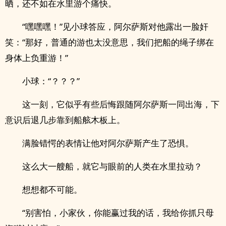
晒，还不如在水里游个痛快。
“嘿嘿嘿！”见小球答应，阿尔萨斯对他露出一脸奸
笑：“那好，普通的游也太没意思，我们把船的绳子绑在
身体上负重游！”
小球：“？？？”
这一刻，它似乎有些后悔跟随阿尔萨斯一同出海，下
意识后退几步靠到船舷木板上。
满脸错愕的表情让他对阿尔萨斯产生了恐惧。
这么大一艘船，就它与眼前的人类在水里拉动？
想想都不可能。
“别害怕，小家伙，你能赢过我的话，我给你抓只母