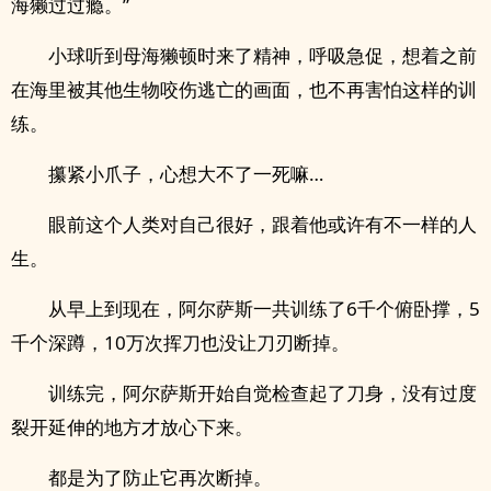
海獭过过瘾。”
小球听到母海獭顿时来了精神，呼吸急促，想着之前
在海里被其他生物咬伤逃亡的画面，也不再害怕这样的训
练。
攥紧小爪子，心想大不了一死嘛…
眼前这个人类对自己很好，跟着他或许有不一样的人
生。
从早上到现在，阿尔萨斯一共训练了6千个俯卧撑，5
千个深蹲，10万次挥刀也没让刀刃断掉。
训练完，阿尔萨斯开始自觉检查起了刀身，没有过度
裂开延伸的地方才放心下来。
都是为了防止它再次断掉。