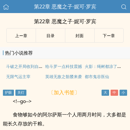
第22章 恶魔之子·妮可·罗宾
第22章 恶魔之子·妮可·罗宾
上ー章
目录
封面
下ー章
热门小说推荐
斗破之开局收到自己遗书
火影：绳树都凉了，你也能救活？
给斗罗一点科技震撼
无限气运主宰
英雄无敌之骷髅来袭
都市鬼谷医仙
〔加入书签〕
<!--go-->
食物够如今的阿尔萨斯一个人用两月时间，大多都是
能长久存放的干粮。