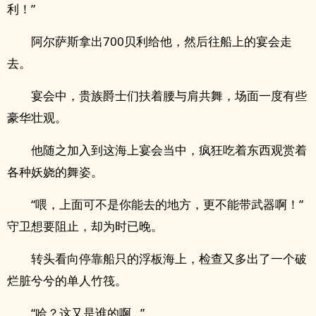
利！”
阿尔萨斯拿出700贝利给他，然后往船上的宴会走
去。
宴会中，贵族爵士们扶着腰与肩共舞，场面一度有些
豪华壮观。
他随之加入到这海上宴会当中，疯狂吃着东西观赏着
各种妖娆的舞姿。
“喂，上面可不是你能去的地方，更不能带武器啊！”
守卫想要阻止，却为时已晚。
转头看向停靠船只的浮板海上，检查又多出了一个破
烂脏兮兮的单人竹筏。
“哈？这又是谁的啊…”