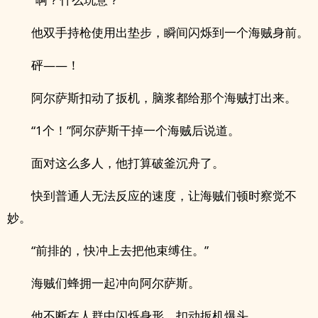
他双手持枪使用出垫步，瞬间闪烁到一个海贼身前。
砰——！
阿尔萨斯扣动了扳机，脑浆都给那个海贼打出来。
“1个！”阿尔萨斯干掉一个海贼后说道。
面对这么多人，他打算破釜沉舟了。
快到普通人无法反应的速度，让海贼们顿时察觉不
妙。
“前排的，快冲上去把他束缚住。”
海贼们蜂拥一起冲向阿尔萨斯。
他不断在人群中闪烁身形，扣动扳机爆头。