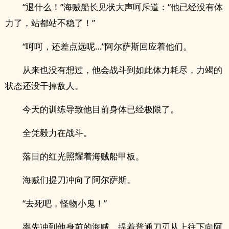
“退什么！”海贼船长见状大声呵斥道：“他已经没有体
力了，站都站不稳了！”
“呵呵，还差点远呢…”阿尔萨斯回应着他们。
从来也没有想过，他会战斗到如此体力耗尽，力竭的
状态还没干掉敌人。
今天的训练导致他目前身体已经极限了。
全凭毅力在战斗。
落日的红光照耀着海贼船甲板。
海贼们提刀冲向了阿尔萨斯。
“去死吧，怪物小鬼！”
率先冲到他身前的海贼，提着普通刀刃从上往下向阿