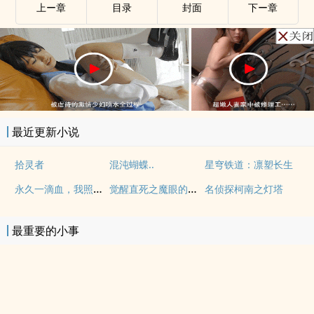
上ー章
目录
封面
下ー章
最近更新小说
拾灵者
混沌蝴蝶..
星穹铁道：凛塑长生
永久一滴血，我照样无敌于世！
觉醒直死之魔眼的我在超神学院
名侦探柯南之灯塔
最重要的小事