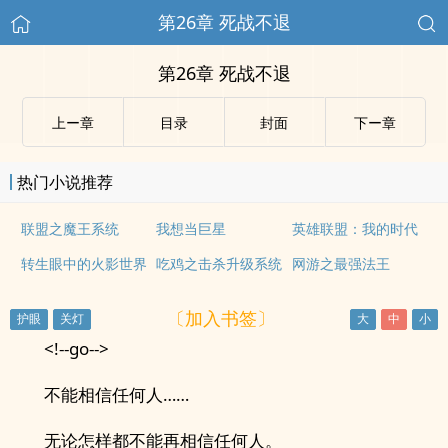
第26章 死战不退
第26章 死战不退
上ー章
目录
封面
下ー章
热门小说推荐
联盟之魔王系统
我想当巨星
英雄联盟：我的时代
转生眼中的火影世界
吃鸡之击杀升级系统
网游之最强法王
〔加入书签〕
<!--go-->
不能相信任何人……
无论怎样都不能再相信任何人。