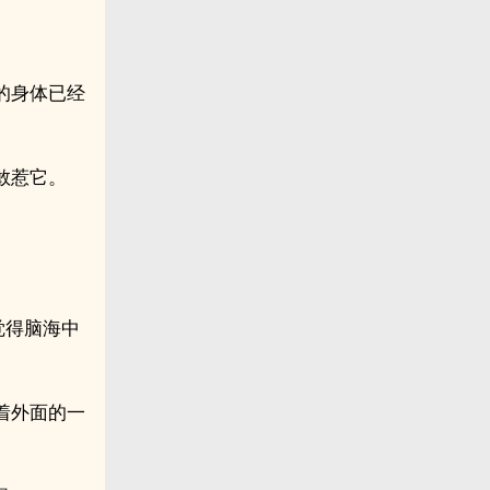
的身体已经
敢惹它。
。
觉得脑海中
着外面的一