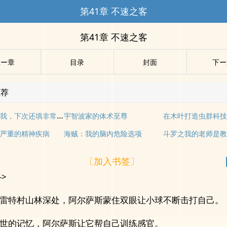
第41章 不速之客
第41章 不速之客
上ー章
目录
封面
下ー
推荐
天赋拉满的我，下次还填非常简单
宇智波家的体术至尊
在木叶打造虫群科
严重的精神疾病
海贼：我的脑内危险选项
斗罗之我的老师是
〔加入书签〕
->
雷特村山林深处，阿尔萨斯蒙住双眼让小球不断击打自己。
世的记忆，阿尔萨斯让它帮自己训练感官。