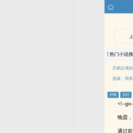
热门小说
漫威：我有
<!--go-
晚霞，
通过前