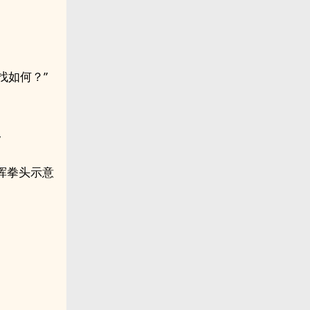
找如何？”
”
挥拳头示意