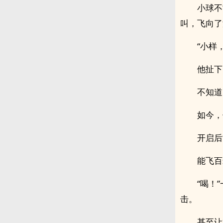
小球不
叫，飞向了
“小样
他扯下
不知道
如今，
开启后
能飞百
“喝！
击。
甚至让