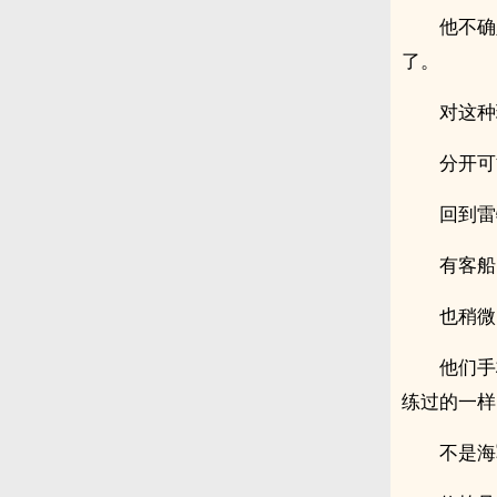
他不确
了。
对这种
分开可
回到雷
有客船
也稍微
他们手
练过的一样
不是海