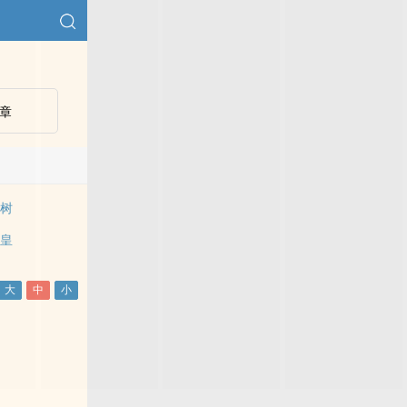
章
技树
教皇