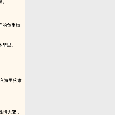
量。
斤的负重物
体型里。
掉入海里落难
性情大变，