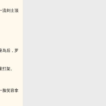
一流剑士顶
座岛后，罗
童打架。
一脸笑容拿