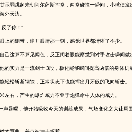
甘示弱跳起来朝阿尔萨斯挥拳，两拳碰撞一瞬间，小球便发
海外天边。
，反了你！”
眼上的绷带，睁开眼睛那一刻，感觉世界都清晰了不少。
自己这算不算见闻色，反正闭着眼能察觉到对手攻击瞬间做
他的实力是一流剑士·3段，极化能够瞬间提高两倍的身体机
能轻松斩断钢铁，正常状态下也能挥出月牙般的飞向斩击。
米左右，产生的爆炸威力不亚于炮弹命中人体的威力。
”一声暴喝，他开始吸收今天的训练成果，气场变化之大让周
树木弯曲，差点被冲击折断。