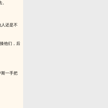
去。
他人还是不
狠揍他们，后
萨斯一手把