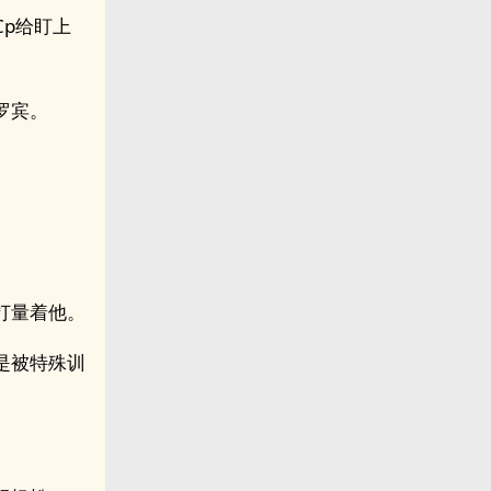
p给盯上
罗宾。
打量着他。
是被特殊训