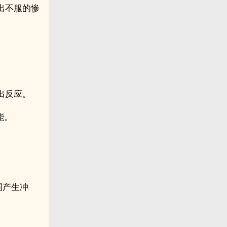
出不服的惨
出反应。
能。
围产生冲