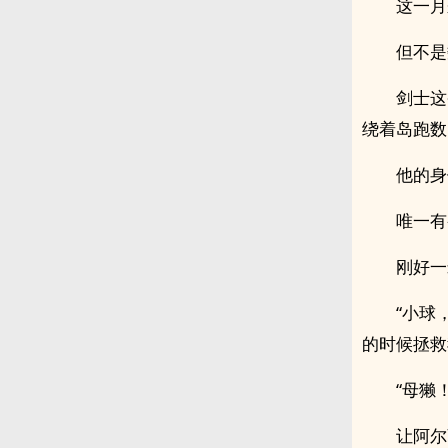
这一月
但不是
剑士这
绕着岛跑数
他的身
唯一有
刚好一
“小球
的时候拯救
“母獭
让阿尔