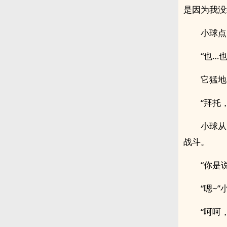
是因为我没
小球点
“也…
它猛地
“拜托
小球从
战斗。
“你是
“嗯~
“呵呵