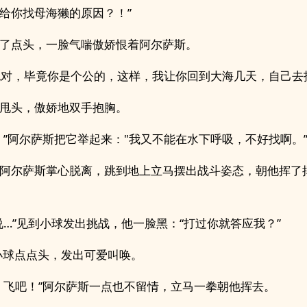
给你找母海獭的原因？！”
了点头，一脸气喘傲娇恨着阿尔萨斯。
也对，毕竟你是个公的，这样，我让你回到大海几天，自己去
甩头，傲娇地双手抱胸。
，”阿尔萨斯把它举起来："我又不能在水下呼吸，不好找啊。
阿尔萨斯掌心脱离，跳到地上立马摆出战斗姿态，朝他挥了
说…”见到小球发出挑战，他一脸黑：“打过你就答应我？”
”小球点点头，发出可爱叫唤。
，飞吧！”阿尔萨斯一点也不留情，立马一拳朝他挥去。