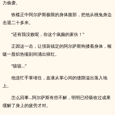
力偷袭。
铁槛正中阿尔萨斯极限的身体腹部，把他从桃兔身边
击退二十多米。
“还有我没败呢，你这个疯癫的家伙！”
正因这一击，让强装镇定的阿尔萨斯狗搂着身体，喉
咙一股炽热顷刻间涌出猩红。
“咳咳…”
他连忙手掌堵住，血液从掌心间的缝隙溢出落入地
上。
怎么回事…阿尔萨斯有些不解，明明已经吸收过成果
缓解了身上的疲劳才对。