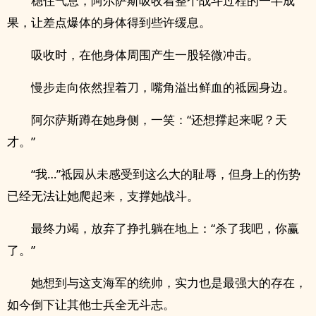
稳住气息，阿尔萨斯吸收着整个战斗过程的一半成
果，让差点爆体的身体得到些许缓息。
吸收时，在他身体周围产生一股轻微冲击。
慢步走向依然捏着刀，嘴角溢出鲜血的祗园身边。
阿尔萨斯蹲在她身侧，一笑：“还想撑起来呢？天
才。”
“我…”祗园从未感受到这么大的耻辱，但身上的伤势
已经无法让她爬起来，支撑她战斗。
最终力竭，放弃了挣扎躺在地上：“杀了我吧，你赢
了。”
她想到与这支海军的统帅，实力也是最强大的存在，
如今倒下让其他士兵全无斗志。