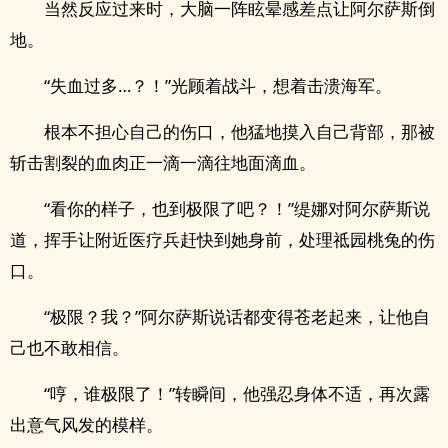
当然反应过来时，大脑一阵眩晕感差点让阿尔萨斯倒
地。
“失血过多…？！”光顾着战斗，想着击溃海军。
根本不担心自己的伤口，他猛地摸入自己背部，那被
斩击割裂的血肉正一滴一滴往地面滴血。
“看你的样子，也到极限了吧？！”缇娜对阿尔萨斯说
道，挥手让附近医疗兵赶快到她身前，处理祗园桃兔的伤
口。
“极限？我？”阿尔萨斯说话都变得苍老起来，让他自
己也不敢相信。
“哼，谁极限了！”转瞬间，他强忍身体不适，再次露
出意气风发的模样。