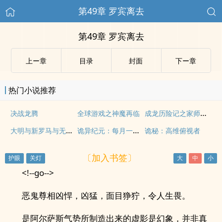
第49章 罗宾离去
第49章 罗宾离去
上ー章
目录
封面
下ー章
热门小说推荐
成龙历险记之家师刀龙
决战龙腾
全球游戏之神魔再临
大明与新罗马与无限神机
诡异纪元：每月一个专属天赋
诡秘：高维俯视者
〔加入书签〕
<!--go-->
恶鬼尊相凶悍，凶猛，面目狰狞，令人生畏。
是阿尔萨斯气势所制造出来的虚影是幻象，并非真