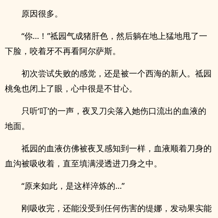
原因很多。
“你…！”祗园气成猪肝色，然后躺在地上猛地甩了一
下脸，咬着牙不再看阿尔萨斯。
初次尝试失败的感觉，还是被一个西海的新人。祗园
桃兔也闭上了眼，心中很是不甘心。
只听‘叮’的一声，夜叉刀尖落入她伤口流出的血液的
地面。
祗园的血液仿佛被夜叉感知到一样，血液顺着刀身的
血沟被吸收着，直至填满浸透进刀身之中。
“原来如此，是这样淬炼的…”
刚吸收完，还能没受到任何伤害的缇娜，发动果实能