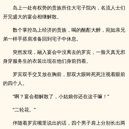
岛上一处有权势的贵族所住大宅子院内，名流人士们
开完盛大的宴会相继解散。
数个掌控岛上经济的贵族，喝的酩酊大醉，宛如亲兄
弟一样手搭肩准备回到宅子中休息。
突然发现，融入宴会中没离去的罗宾，一脸天真无邪
身穿服务生的衣装出现在他们身前挡着。
罗宾双手交叉放在胸前，那双大眼眸死死注视着眼前
的四个人。
“啊？宴会都解散了，小姑娘你还在这干嘛！”
“二轮花。”
伴随着罗宾嘴里说出的话，四个男子肩上分别长出两