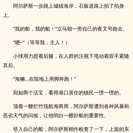
阿尔萨斯一步跳上城镇海岸，石板道路上拍了拍身
上。
“我的船，我的船！”立马朝一旁自己的夜叉号跑去。
“嗯~”（等等我，主人！）
小球用力蹬着后腿，在人群的注视下甩动着双手紧随
其后。
“海獭…在陆地上用脚奔跑！”
宛如两个活宝，看得港口居住的镇民一愣一愣的。
顶着一艘烂竹筏航海两周，阿尔萨斯遭到各种风暴和
恶劣天气的问候，让他明白一艘好船的重要性。
登入自己的船，阿尔萨斯稍作检查了一下，上面的东