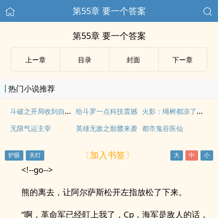
第55章 要一个答案
第55章 要一个答案
上ー章
目录
封面
下ー章
热门小说推荐
斗破之开局收到自己遗书
火影：绳树都凉了，你也能救活？
给斗罗一点科技震撼
无限气运主宰
英雄无敌之骷髅来袭
都市鬼谷医仙
〔加入书签〕
<!--go-->
熊的离去，让阿尔萨斯松开左指放松了下来。
“啊，革命军已经盯上我了，Cp，海军是敌人的话，