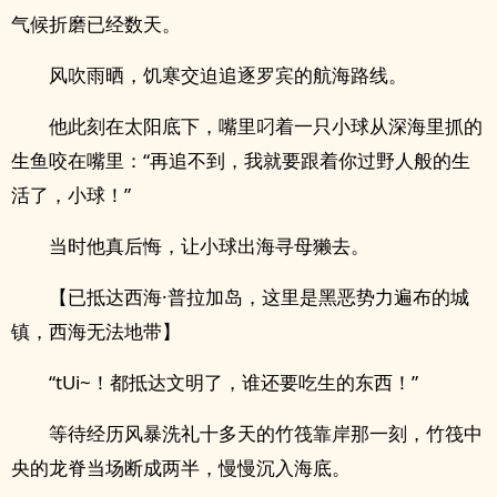
气候折磨已经数天。
风吹雨晒，饥寒交迫追逐罗宾的航海路线。
他此刻在太阳底下，嘴里叼着一只小球从深海里抓的
生鱼咬在嘴里：“再追不到，我就要跟着你过野人般的生
活了，小球！”
当时他真后悔，让小球出海寻母獭去。
【已抵达西海·普拉加岛，这里是黑恶势力遍布的城
镇，西海无法地带】
“tUi~！都抵达文明了，谁还要吃生的东西！”
等待经历风暴洗礼十多天的竹筏靠岸那一刻，竹筏中
央的龙脊当场断成两半，慢慢沉入海底。