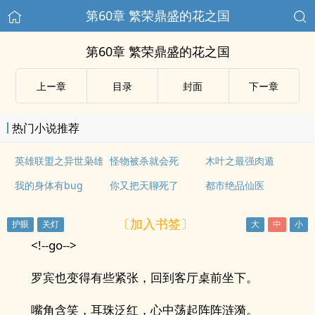
第60章 繁荣鼎盛的花之国
第60章 繁荣鼎盛的花之国
上ー章
目录
封面
下ー章
热门小说推荐
英雄联盟之异世枭雄
怪物被杀就会死
木叶之最强肉遁
我的身体有bug
你又把天聊死了
都市绝品仙医
〔加入书签〕
<!--go-->
罗宾也变得有些紧张，回到客厅桌前坐下。
嘴角含笑，耳珠泛红，心中荡起阵阵涟漪。