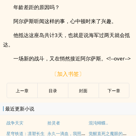
年龄差距的原因吗？
阿尔萨斯听闻这样的事，心中顿时来了兴趣。
他抵达这座岛共计3天，也就是说海军过两天就会抵
达。
一场新的战斗，又在悄然接近阿尔萨斯。<!--over-->
〔加入书签〕
上ー章
目录
封面
下ー章
最近更新小说
战争天灾
拾灵者
混沌蝴蝶..
永久一滴血，我照样无敌于世！
觉醒直死之魔眼的我在超神学院
星穹铁道：凛塑长生