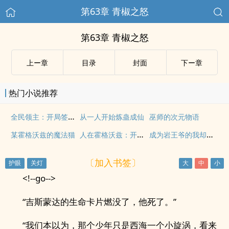
第63章 青椒之怒
第63章 青椒之怒
上ー章
目录
封面
下ー章
热门小说推荐
全民领主：开局签到打折神器
从一人开始炼蛊成仙
巫师的次元物语
人在霍格沃兹：开局截胡赫敏
成为岩王爷的我却干着诸天的活
某霍格沃兹的魔法猫
〔加入书签〕
<!--go-->
“吉斯蒙达的生命卡片燃没了，他死了。”
“我们本以为，那个少年只是西海一个小旋涡，看来