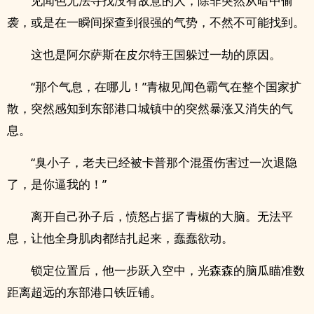
见闻色无法寻找没有敌意的人，除非突然从暗中偷
袭，或是在一瞬间探查到很强的气势，不然不可能找到。
这也是阿尔萨斯在皮尔特王国躲过一劫的原因。
“那个气息，在哪儿！”青椒见闻色霸气在整个国家扩
散，突然感知到东部港口城镇中的突然暴涨又消失的气
息。
“臭小子，老夫已经被卡普那个混蛋伤害过一次退隐
了，是你逼我的！”
离开自己孙子后，愤怒占据了青椒的大脑。无法平
息，让他全身肌肉都结扎起来，蠢蠢欲动。
锁定位置后，他一步跃入空中，光森森的脑瓜瞄准数
距离超远的东部港口铁匠铺。