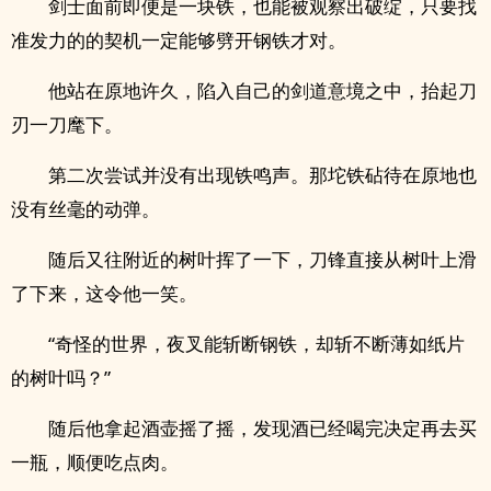
剑士面前即便是一块铁，也能被观察出破绽，只要找
准发力的的契机一定能够劈开钢铁才对。
他站在原地许久，陷入自己的剑道意境之中，抬起刀
刃一刀麾下。
第二次尝试并没有出现铁鸣声。那坨铁砧待在原地也
没有丝毫的动弹。
随后又往附近的树叶挥了一下，刀锋直接从树叶上滑
了下来，这令他一笑。
“奇怪的世界，夜叉能斩断钢铁，却斩不断薄如纸片
的树叶吗？”
随后他拿起酒壶摇了摇，发现酒已经喝完决定再去买
一瓶，顺便吃点肉。