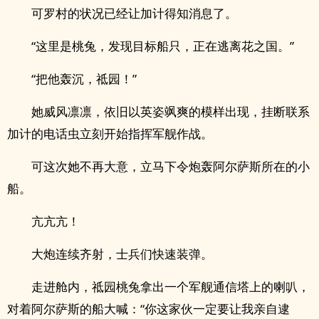
可罗村的状况已经让加计得知消息了。
“这里是桃兔，发现目标船只，正在逃离花之国。”
“把他轰沉，祗园！”
她威风凛凛，依旧以英姿飒爽的模样出现，挂断联系
加计的电话虫立刻开始指挥军舰作战。
可这次她不再大意，立马下令炮轰阿尔萨斯所在的小
船。
亢亢亢！
大炮连续齐射，士兵们快速装弹。
走进舱内，祗园桃兔拿出一个军舰通信塔上的喇叭，
对着阿尔萨斯的船大喊：“你这家伙一定要让我亲自逮