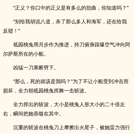
“正义？你口中的正义是有多么的扭曲，你知道吗？”
“别给我胡说八道，杀了那么多人和海军，还在给我
反驳！”
祗园桃兔用月步作为推进，持刀俯身踩爆空气冲向阿
尔萨斯所在的小船。
凶猛一刀果断劈下。
“那么，死的就该是我吗？”为了不让小船受到冲击而
损坏，全力朝祗园桃兔挥舞一击斩波。
全力挥出的斩波，大小是桃兔人形大小的二十倍左
右，瞬间把她吞噬在其中。
沉重的斩波在桃兔刀上摩擦出火星子，被她蛮力强行