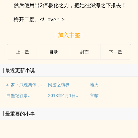
然后使用出2倍极化之力，把她往深海之下推去！
梅开二度。<!--over-->
〔加入书签〕
上ー章
目录
封面
下ー章
最近更新小说
斗罗：武魂离体，我也裂开
网游之镜界
地火..
白垩纪往事..
2018年4月1日..
官帽
最重要的小事