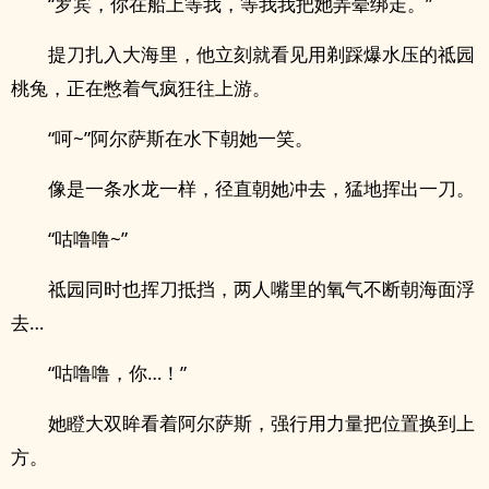
“罗宾，你在船上等我，等我我把她弄晕绑走。”
提刀扎入大海里，他立刻就看见用剃踩爆水压的祗园
桃兔，正在憋着气疯狂往上游。
“呵~”阿尔萨斯在水下朝她一笑。
像是一条水龙一样，径直朝她冲去，猛地挥出一刀。
“咕噜噜~”
祗园同时也挥刀抵挡，两人嘴里的氧气不断朝海面浮
去…
“咕噜噜，你…！”
她瞪大双眸看着阿尔萨斯，强行用力量把位置换到上
方。