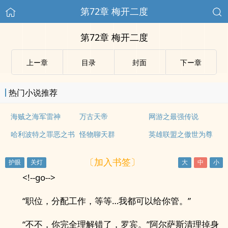
第72章 梅开二度
第72章 梅开二度
上ー章
目录
封面
下ー章
热门小说推荐
海贼之海军雷神
万古天帝
网游之最强传说
哈利波特之罪恶之书
怪物聊天群
英雄联盟之傲世为尊
〔加入书签〕
<!--go-->
“职位，分配工作，等等…我都可以给你管。”
“不不，你完全理解错了，罗宾。”阿尔萨斯清理掉身