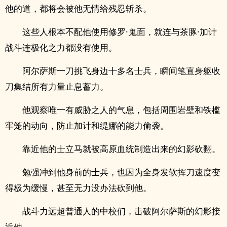
他的道，都将会被他无情给残忍斩杀。
这些人根本不配他使用修罗·鬼面，就连与茶豚·加计
战斗连极化之力都没有使用。
阿尔萨斯一刀挑飞身边十多名士兵，瞬间笔直身躯收
刀集结所有力量止息蓄力。
他观察唯一有威胁之人的气息，包括周围岩壁和铁槛
牢笼的动向，防止加计和缇娜的能力偷袭。
靠近他的士立马就被高原血统制造出来的幻影砍翻。
勉强冲到他身前的士兵，也因为全身发软挥刀速度变
得极为缓慢，甚至无力没办法砍到他。
战斗力远超普通人的中校们，击破阿尔萨斯的幻影接
近他。