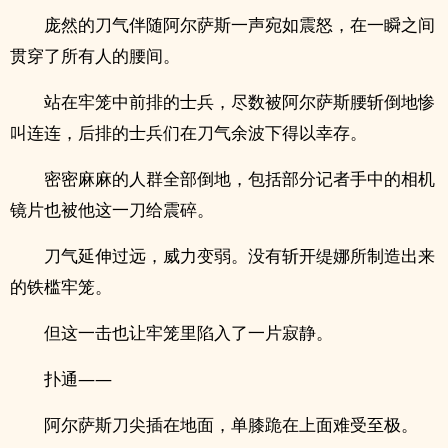
庞然的刀气伴随阿尔萨斯一声宛如震怒，在一瞬之间
贯穿了所有人的腰间。
站在牢笼中前排的士兵，尽数被阿尔萨斯腰斩倒地惨
叫连连，后排的士兵们在刀气余波下得以幸存。
密密麻麻的人群全部倒地，包括部分记者手中的相机
镜片也被他这一刀给震碎。
刀气延伸过远，威力变弱。没有斩开缇娜所制造出来
的铁槛牢笼。
但这一击也让牢笼里陷入了一片寂静。
扑通——
阿尔萨斯刀尖插在地面，单膝跪在上面难受至极。