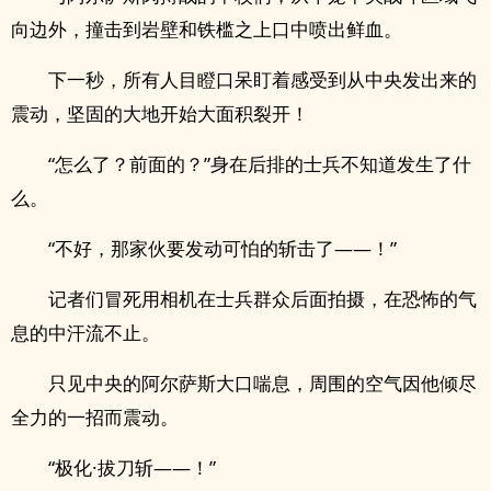
向边外，撞击到岩壁和铁槛之上口中喷出鲜血。
下一秒，所有人目瞪口呆盯着感受到从中央发出来的
震动，坚固的大地开始大面积裂开！
“怎么了？前面的？”身在后排的士兵不知道发生了什
么。
“不好，那家伙要发动可怕的斩击了——！”
记者们冒死用相机在士兵群众后面拍摄，在恐怖的气
息的中汗流不止。
只见中央的阿尔萨斯大口喘息，周围的空气因他倾尽
全力的一招而震动。
“极化·拔刀斩——！”