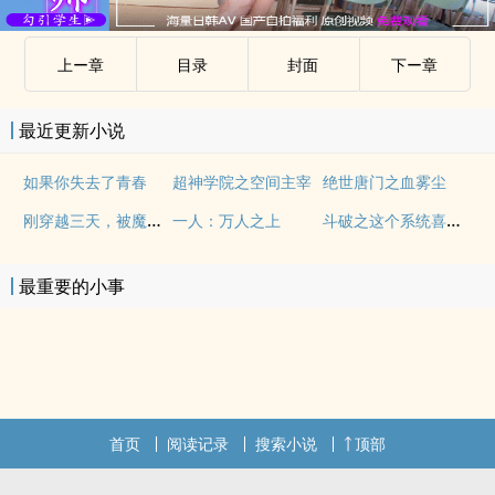
上ー章
目录
封面
下ー章
最近更新小说
如果你失去了青春
超神学院之空间主宰
绝世唐门之血雾尘
刚穿越三天，被魔女绑架了
斗破之这个系统喜欢被动
一人：万人之上
最重要的小事
首页
阅读记录
搜索小说
顶部
.