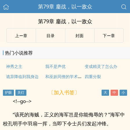
第79章 鏖战，以一敌众
第79章 鏖战，以一敌众
上ー章
目录
封面
下ー章
热门小说推荐
神秀之主
我不是声优
变成精灵了怎么办
和巫妖同僚的学术聚会
诡异降临到我身边
四重分裂
〔加入书签〕
<!--go-->
“该死的海贼，正义的海军岂是你能侮辱的？”海军中
校孔明手中羽扇一挥，当即下令士兵们发起冲锋。