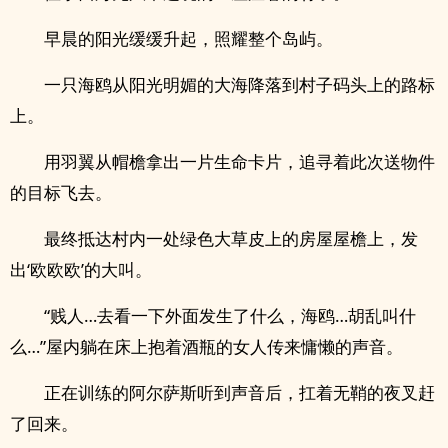
早晨的阳光缓缓升起，照耀整个岛屿。
一只海鸥从阳光明媚的大海降落到村子码头上的路标
上。
用羽翼从帽檐拿出一片生命卡片，追寻着此次送物件
的目标飞去。
最终抵达村内一处绿色大草皮上的房屋屋檐上，发
出‘欧欧欧’的大叫。
“贱人…去看一下外面发生了什么，海鸥…胡乱叫什
么…”屋内躺在床上抱着酒瓶的女人传来慵懒的声音。
正在训练的阿尔萨斯听到声音后，扛着无鞘的夜叉赶
了回来。