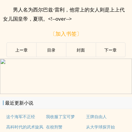
男人名为西尔巴兹·雷利，他背上的女人则是上上代
女儿国皇帝，夏琪。<!--over-->
〔加入书签〕
上ー章
目录
封面
下ー章
最近更新小说
这个海军不正经
我收服了宝可梦
王牌自由人
高科时代的武术旋风
在校刑警
从大学球探开始