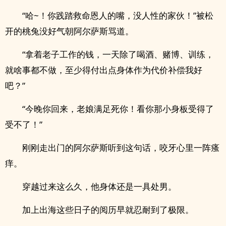
“哈~！你践踏救命恩人的嘴，没人性的家伙！”被松
开的桃兔没好气朝阿尔萨斯骂道。
“拿着老子工作的钱，一天除了喝酒、赌博、训练，
就啥事都不做，至少得付出点身体作为代价补偿我好
吧？”
“今晚你回来，老娘满足死你！看你那小身板受得了
受不了！”
刚刚走出门的阿尔萨斯听到这句话，咬牙心里一阵瘙
痒。
穿越过来这么久，他身体还是一具处男。
加上出海这些日子的阅历早就忍耐到了极限。