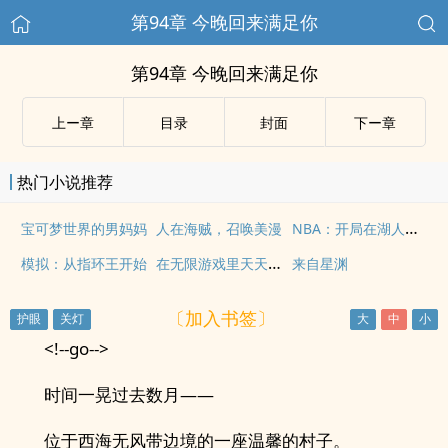
第94章 今晚回来满足你
第94章 今晚回来满足你
上ー章
目录
封面
下ー章
热门小说推荐
NBA：开局在湖人抢科比老大
宝可梦世界的男妈妈
人在海贼，召唤美漫
在无限游戏里天天向上
模拟：从指环王开始
来自星渊
〔加入书签〕
<!--go-->
时间一晃过去数月——
位于西海无风带边境的一座温馨的村子。