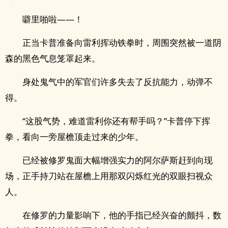
噼里啪啦——！
正当卡普准备向雷利挥动铁拳时，周围突然被一道阴
森的黑色气息笼罩起来。
身处鬼气中的军官们许多失去了反抗能力，动弹不
得。
“这股气势，难道雷利你还有帮手吗？”卡普停下挥
拳，看向一旁屋檐顶走过来的少年。
已经被修罗鬼面大幅增强实力的阿尔萨斯赶到向现
场，正手持刀站在屋檐上用那双闪烁红光的双眼扫视众
人。
在修罗的力量影响下，他的手指已经兴奋的颤抖，数