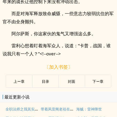
年来的成长让他控制下来没有冲动出击。
而是对海军释放致命威慑，一些意志力较弱抗住的军
官不由全身颤抖。
阿尔萨斯，你这家伙的鬼气又增强这么多。
雷利心想着盯着海军众人，说道：“卡普，战国，谁
说我只有一个人？”<!--over-->
〔加入书签〕
上ー章
目录
封面
下ー章
最近更新小说
全职法师之我其实是个大佬
带着风雷阁老祖在斗破签到
海贼：雷神降世