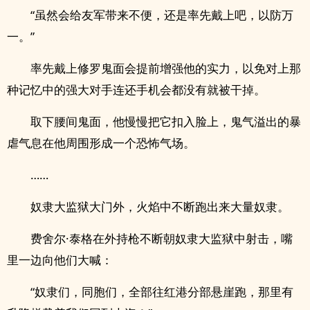
“虽然会给友军带来不便，还是率先戴上吧，以防万
一。”
率先戴上修罗鬼面会提前增强他的实力，以免对上那
种记忆中的强大对手连还手机会都没有就­被‎‌­干​‌掉。
取下腰间鬼面，他慢慢把它扣入脸上，鬼气溢出的暴
虐气息在他周围形成一个恐怖气场。
……
奴隶大监狱大门外，火焰中不断跑出来大量奴隶。
费舍尔·泰格在外持枪不断朝奴隶大监狱中射击，嘴
里一边向他们大喊：
“奴隶们，同胞们，全部往红港分部悬崖跑，那里有