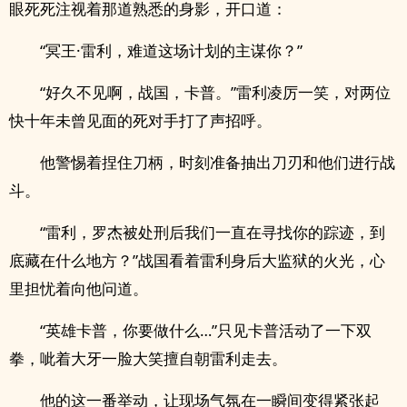
眼死死注视着那道熟悉的身影，开口道：
“冥王·雷利，难道这场计划的主谋你？”
“好久不见啊，战国，卡普。”雷利凌厉一笑，对两位
快十年未曾见面的死对手打了声招呼。
他警惕着捏住刀柄，时刻准备抽出刀刃和他们进行战
斗。
“雷利，罗杰被处刑后我们一直在寻找你的踪迹，到
底藏在什么地方？”战国看着雷利身后大监狱的火光，心
里担忧着向他问道。
“英雄卡普，你要做什么…”只见卡普活动了一下双
拳，呲着大牙一脸大笑擅自朝雷利走去。
他的这一番举动，让现场气氛在一瞬间变得紧张起