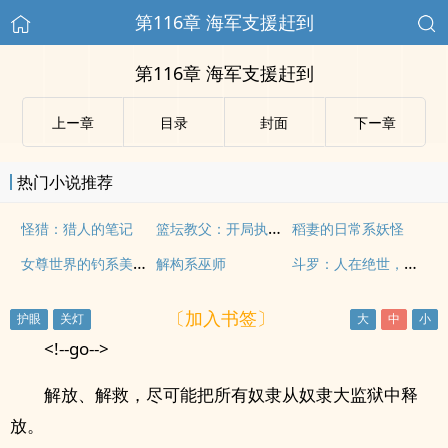
第116章 海军支援赶到
第116章 海军支援赶到
上ー章
目录
封面
下ー章
热门小说推荐
篮坛教父：开局执教大姚夺冠
怪猎：猎人的笔记
稻妻的日常系妖怪
女尊世界的钓系美少年
斗罗：人在绝世，赝品神灵
解构系巫师
〔加入书签〕
<!--go-->
解放、解救，尽可能把所有奴隶从奴隶大监狱中释
放。