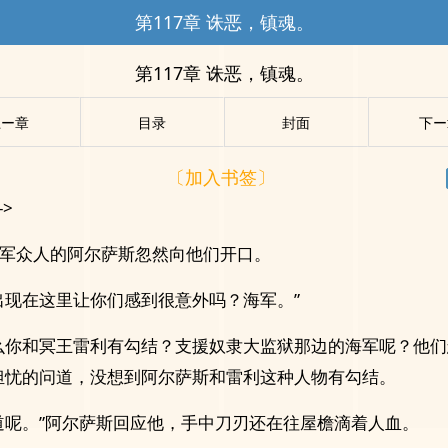
第117章 诛恶，镇魂。
第117章 诛恶，镇魂。
上ー章
目录
封面
下ー
〔加入书签〕
->
军众人的阿尔萨斯忽然向他们开口。
出现在这里让你们感到很意外吗？海军。”
么你和冥王雷利有勾结？支援奴隶大监狱那边的海军呢？他们
担忧的问道，没想到阿尔萨斯和雷利这种人物有勾结。
道呢。”阿尔萨斯回应他，手中刀刃还在往屋檐滴着人血。