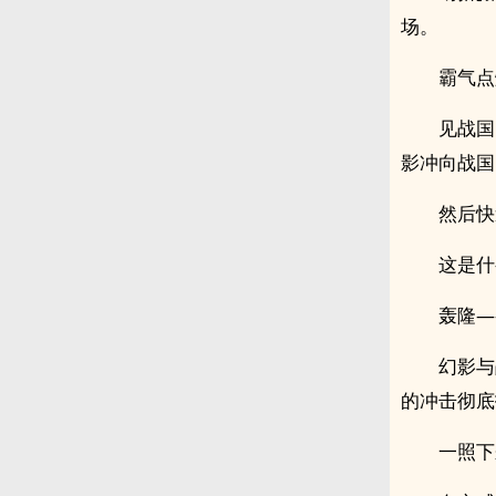
场。
霸气点
见战国
影冲向战国
然后快
这是什
轰隆—
幻影与
的冲击彻底
一照下