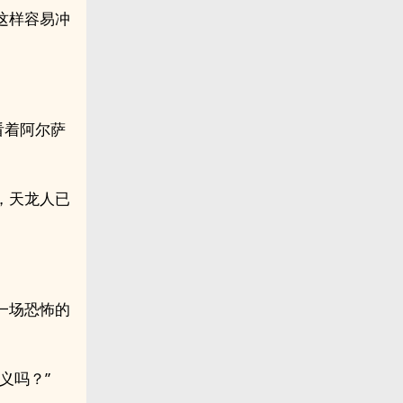
这样容易冲
看着阿尔萨
，天龙人已
一场恐怖的
义吗？”