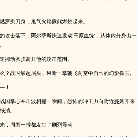
燃罗刹刀身，鬼气火焰熊熊燃烧起来。
的攻击落下，阿尔萨斯快速发动‘高原血统’，从体内分身出
。
速挪动脚步离开他的攻击范围。
么？战国皱起眉头，果断一掌朝飞向空中自己的幻影挥去。
—！
战国掌心冲击波相撞一瞬间，恐怖的冲击力向附近蔓延开来
抵消。
来，周围一带都发生了剧烈震动。