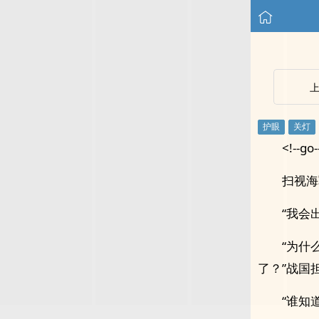
<!--go-
扫视海
“我会
“为什
了？”战国
“谁知