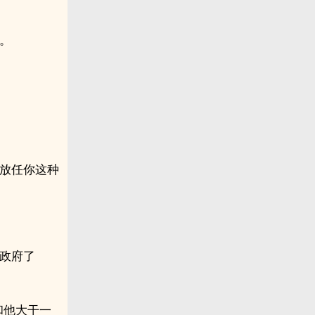
。
能放任你这种
政府了
和他大干一