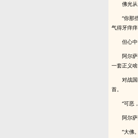
佛光从
“你那
气得牙痒痒
但心中
阿尔萨
一套正义啥
对战国
首。
“可恶
阿尔萨
“大佛