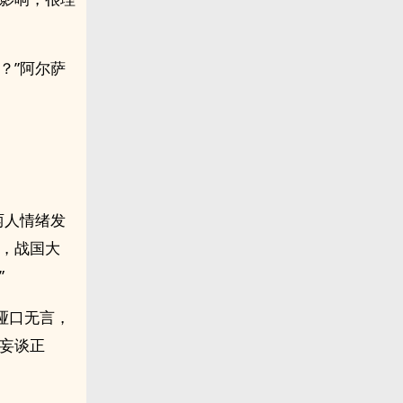
？”阿尔萨
两人情绪发
吗，战国大
”
哑口无言，
妄谈正