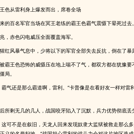
王色从雷利身上爆发而出，席卷全场
来的百名军官当场在冥王老练的霸王色霸气震慑下晕死过去
兆，赤色闪电威压全面覆盖海军。
猩红风暴气息中，少将以下的军官全部失去反抗，倒在了暴
被霸王色恐怖的威慑压在地上喘不了气，都双方都在犹豫要
僵局。
，霸气还是那么霸道啊，雷利。”卡普像是在看好友一样对雷
后所剩无几的几人，战国咬牙陷入了沉默，兵力优势彻底丢
，这可不是在叙旧，天龙人回来发现奴隶大监狱被救走那么
正义的名誉扫地。”战国担心雷利的战斗力会对这片地区造