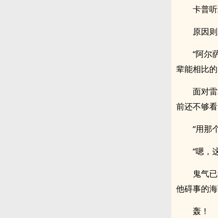
卡普听
原因则
“阿尔
辈能相比的
面对雷
前还不够看
“用那
“嗯，
鬼气已
他碍事的海
轰！