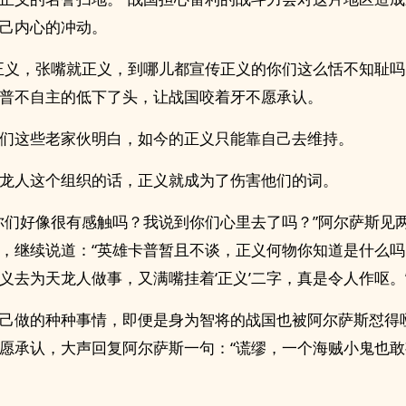
己内心的冲动。
正义，张嘴就正义，到哪儿都宣传正义的你们这么恬不知耻吗
普不自主的低下了头，让战国咬着牙不愿承认。
们这些老家伙明白，如今的正义只能靠自己去维持。
龙人这个组织的话，正义就成为了伤害他们的词。
你们好像很有感触吗？我说到你们心里去了吗？”阿尔萨斯见
，继续说道：“英雄卡普暂且不谈，正义何物你知道是什么
义去为天龙人做事，又满嘴挂着‘正义’二字，真是令人作呕。
己做的种种事情，即便是身为智将的战国也被阿尔萨斯怼得
愿承认，大声回复阿尔萨斯一句：“谎缪，一个海贼小鬼也敢