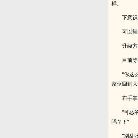
样。
下意识
可以轻
升级方
目前等
“你这
家伙回到大
右手掌
“可恶
吗？！”
“别乱