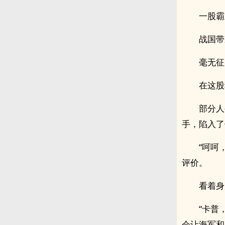
一股霸
战国带
毫无征
在这股
部分人
手，陷入了
“呵呵
评价。
看着身
“卡普
会让海军和