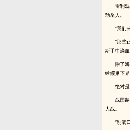
雷利观
动杀人。
“我们
“那些
斯手中滴血
除了海
经倾巢下界
绝对是
战国越
大战。
“别满