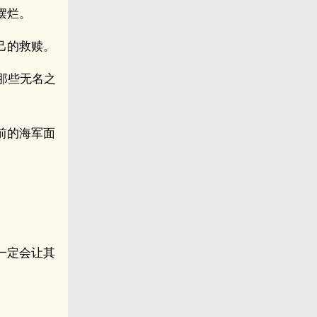
摆烂。
己的救赎。
那些无名之
前的海军面
一定会让其