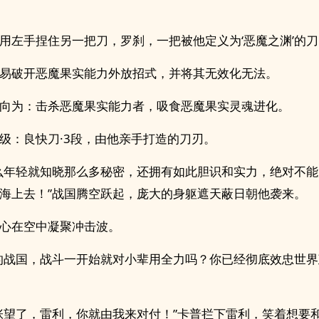
用左手捏住另一把刀，罗刹，一把被他定义为‘恶魔之渊’的刀
易破开恶魔果实能力外放招式，并将其无效化无法。
向为：击杀恶魔果实能力者，吸食恶魔果实灵魂进化。
级：良快刀·3段，由他亲手打造的刀刃。
么年轻就知晓那么多秘密，还拥有如此胆识和实力，绝对不
海上去！”战国腾空跃起，庞大的身躯遮天蔽日朝他袭来。
心在空中凝聚冲击波。
的战国，战斗一开始就对小辈用全力吗？你已经彻底效忠世界
张望了，雷利，你就由我来对付！”卡普拦下雷利，笑着想要