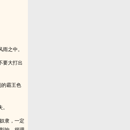
。
风雨之中。
不要大打出
利的霸王色
失。
多奴隶，一定
成影响，很理