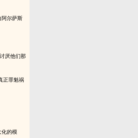
向阿尔萨斯
也讨厌他们那
真正罪魁祸
大化的模