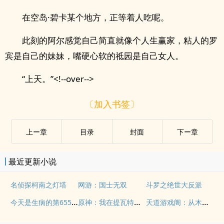
在空岛·碧卡某个地方，正等着人吃呢。
此刻的阿尔感觉自己简直就像个人生赢家，粘人的罗
宾是自己的妹妹，嘴硬心软的祗园是自己女人。
“上天。”<!--over-->
〔加入书签〕
上ー章
目录
封面
下ー章
最近更新小说
名侦探柯南之灯塔
网游：国士无双
斗罗之绝世大反派
今天是生病的第6552天
原神：我在提瓦特的那些事
天道游戏阁：从木叶开始