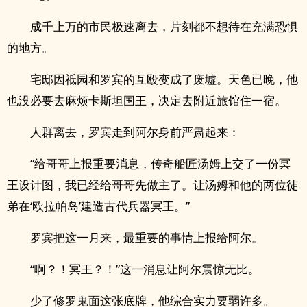
成千上万的市民极速离去，片刻都不想待在充满恐惧
的地方。
宅邸因祗园和罗宾的互殴变成了废墟。天色已晚，他
也没必要去麻烦卡斯坦国王，决定去附近旅馆住一宿。
人群离去，罗宾走到阿尔身前严肃起来：
“给哥哥上报重要消息，传奇船匠汤姆上交了一份冥
王设计图，我已经给哥哥先做主了。让汤姆和他的两位徒
弟在‘欧拉帕岛’建造古代兵器冥王。”
罗宾把这一月来，最重要的事情上报给阿尔。
“啊？！冥王？！”这一消息让阿尔震惊无比。
少了修罗鬼面这张底牌，他综合实力要弱许多。