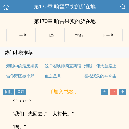
第170章 响雷果实的所在地
第170章 响雷果实的所在地
上ー章
目录
封面
下ー章
热门小说推荐
海贼：伟大航路上的技能大师
海贼中的最废果实
这个召唤师简直离谱
霍格沃茨的神奇生物训练家
借你野区撒个野
血之圣典
〔加入书签〕
<!--go-->
“我们…先回去了，大村长。”
“嗯。”