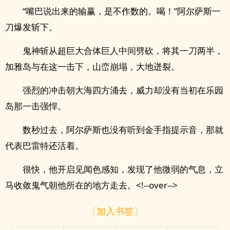
“嘴巴说出来的输赢，是不作数的。喝！”阿尔萨斯一
刀爆发斩下。
鬼神斩从超巨大合体巨人中间劈砍，将其一刀两半，
加雅岛与在这一击下，山峦崩塌，大地迸裂。
强烈的冲击朝大海四方涌去，威力却没有当初在乐园
岛那一击强悍。
数秒过去，阿尔萨斯也没有听到金手指提示音，那就
代表巴雷特还活着。
很快，他开启见闻色感知，发现了他微弱的气息，立
马收敛鬼气朝他所在的地方走去。<!--over-->
〔加入书签〕