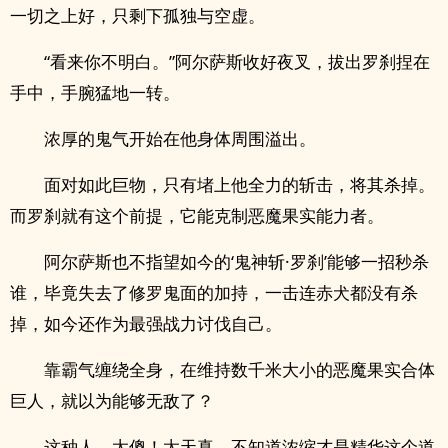
一切之上好，只剩下孤独与空虚。
“看来你不明白。”阿尔萨斯收好夜叉，拔出罗刹捏在
手中，手腕猛地一转。
浓厚的鬼气开始在他身体周围溢出。
面对如此巨物，只有堵上他全力的斩击，将其杀掉。
而罗刹就有这个前提，它能克制恶魔果实能力者。
阿尔萨斯也不指望如今的‘鬼神斩·罗刹’能够一招秒杀
谁，毕竟失去了修罗鬼面的加持，一击连赤犬都没有杀
掉，如今还作为最强战力讨伐自己。
靠霸气缠绕全身，在维持数千米大小的恶魔果实合体
巨人，就以为能够无敌了？
这种人，太傻！太天真，不知道浓缩才是精华这个道