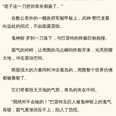
“老子这一刀把你骨灰都扬了。”
在数公里外的一艘政府军舰甲板上，武神·赞巴龙看
向远处的招式，不由面露震惊。
鬼神斩·罗刹一刀落下，与巴雷特的终极巨炮相撞。
霸气的对峙，让周围的乌云瞬间炸裂开来，光亮照耀
大地，冲击震动空间。
两股强大的力量同时冲击着岛屿，周围整个世界仿佛
都被撕裂了。
它们带着毁天灭地的气势，将岛屿夹在中间。
“我绝对不会输的！”巴雷特见巨人被鬼神斩上的鬼气
吞噬，霸气逐渐供应不上，陷入了恐慌。