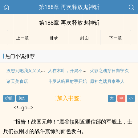
第188章 再次释放鬼神斩
第188章 再次释放鬼神斩
上ー章
目录
封面
下ー章
热门小说推荐
没想到吧我又又又穿越了
人在木叶，开局不死之身
火影之魂穿日向宁次
诸天美食店
斗罗从豌豆射手开始
原神之璃月奉香人
〔加入书签〕
<!--go-->
“报告！战国元帅！”魔谷镇附近通信部的军舰上，士
兵们被刚才的战斗震惊到面色发白。