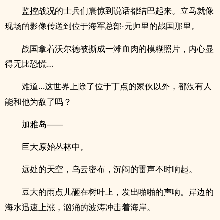
监控战况的士兵们震惊到说话都结巴起来。立马就像
现场的影像传送到位于海军总部·元帅里的战国那里。
战国拿着沃尔德被撕成一滩血肉的模糊照片，内心显
得无比恐慌…
难道…这世界上除了位于丁点的家伙以外，都没有人
能和他为敌了吗？
加雅岛——
巨大原始丛林中。
远处的天空，乌云密布，沉闷的雷声不时响起。
豆大的雨点儿砸在树叶上，发出啪啪的声响。岸边的
海水迅速上涨，汹涌的波涛冲击着海岸。