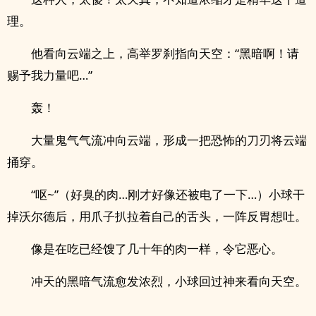
理。
他看向云端之上，高举罗刹指向天空：“黑暗啊！请
赐予我力量吧…”
轰！
大量鬼气气流冲向云端，形成一把恐怖的刀刃将云端
捅穿。
“呕~”（好臭的肉…刚才好像还被电了一下…）小球干
掉沃尔德后，用爪子扒拉着自己的舌头，一阵反胃想吐。
像是在吃已经馊了几十年的肉一样，令它恶心。
冲天的黑暗气流愈发浓烈，小球回过神来看向天空。
……