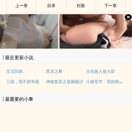
上ー章
目录
封面
下ー章
最近更新小说
宝贝回家.
黑灵之舞
当虫族入侵火影
斗破苍穹：我的师姐是云韵
三国，我不想争霸
神秘复苏之诡脑戴沙
最重要的小事