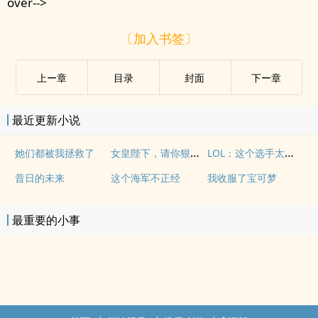
over-->
〔加入书签〕
上ー章
目录
封面
下ー章
最近更新小说
女皇陛下，请你狠狠杀死我
LOL：这个选手太离谱
她们都被我拯救了
昔日的未来
这个海军不正经
我收服了宝可梦
最重要的小事