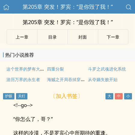
第205章 突发！罗宾：“是你毁了我！”
第205章 突发！罗宾：“是你毁了我！”
上ー章
目录
封面
下ー章
热门小说推荐
这个世界的梦有大问题
四重分裂
斗罗之武魂进化系统
海贼之开局吞掉穿越者
游历万界的永生者
从夺嫡失败开始
〔加入书签〕
<!--go-->
“你怎么了，哥？”
这样的冷漠，不是罗宾心中所期待的重逢。