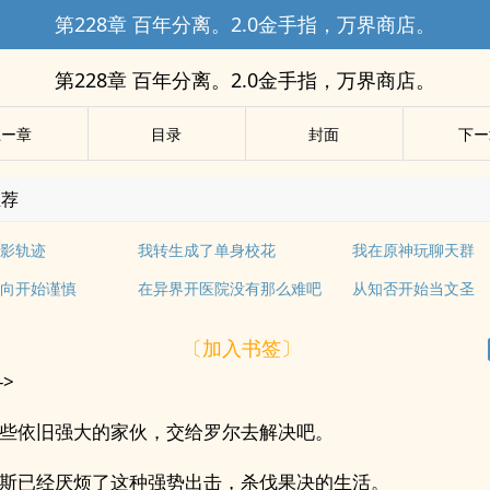
第228章 百年分离。2.0金手指，万界商店。
第228章 百年分离。2.0金手指，万界商店。
上ー章
目录
封面
下ー
推荐
影轨迹
我转生成了单身校花
我在原神玩聊天群
向开始谨慎
在异界开医院没有那么难吧
从知否开始当文圣
〔加入书签〕
->
些依旧强大的家伙，交给罗尔去解决吧。
斯已经厌烦了这种强势出击，杀伐果决的生活。