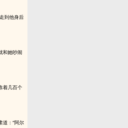
娜走到他身后
就和她吵闹
靠着几百个
肃道：“阿尔