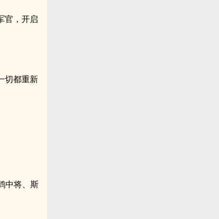
军官，开启
一切都重新
’鹤中将、斯