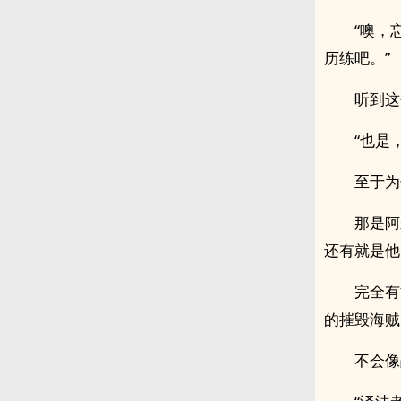
“噢，
历练吧。”
听到这
“也是
至于为
那是阿
还有就是他
完全有
的摧毁海贼
不会像