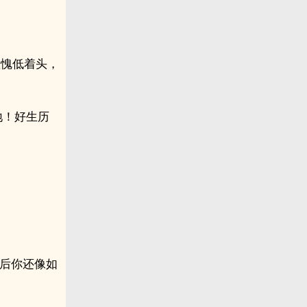
羞愧低着头，
地！好生历
年后你还像如