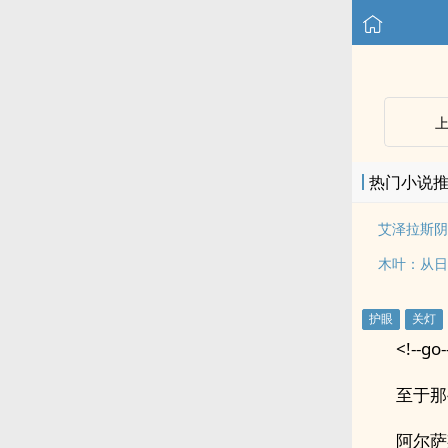
热门小说
艾泽拉斯阴
木叶：从日
<!--go-
至于那
阿尔萨