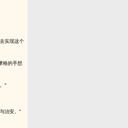
份去实现这个
摩格的手想
。”
与治安。”
。