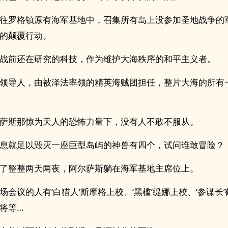
往罗格镇原有海军基地中，召集所有岛上没参加圣地战争的
的颠覆行动。
战前还在研究的科技，作为维护大海秩序的和平主义者。
领导人，由被泽法率领的精英海贼团担任，整片大海的所有
萨斯那惊为天人的恐怖力量下，没有人不敢不服从。
息就足以毁灭一座巨型岛屿的神兽有四个，试问谁敢冒险？
了整整两天两夜，阿尔萨斯躺在海军基地主席位上。
场会议的人有‘白猎人’斯摩格上校、‘黑槛’缇娜上校、‘参谋长
将等…