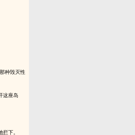
它那种毁灭性
开这座岛
她拦下。