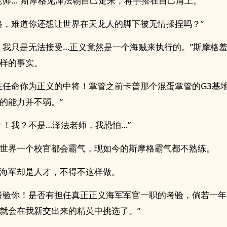
老师…”斯摩格见泽法朝自己走来，将手搭在自己肩上。
格，难道你还想让世界在天龙人的脚下被无情揉捏吗？”
，我只是无法接受…正义竟然是一个海贼来执行的。”斯摩格
样的事实。
在任命你为正义的中将！掌管之前卡普那个混蛋掌管的G3基
的能力并不弱。”
？！我？不是…泽法老师，我恐怕…”
世界一个校官都会霸气，现如今的斯摩格霸气都不熟练。
海军却是人才，不得不这样做。
考验你！是否有担任真正正义海军军官一职的考验，倘若一
就会在我新交出来的精英中挑选了。”