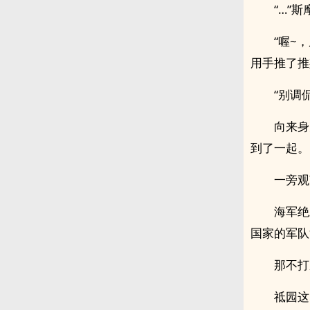
“…”
“喔~
用手推了推
“别调
向来身
到了一起。
一旁观
海军绝
国家的军队
那不打
祗园这