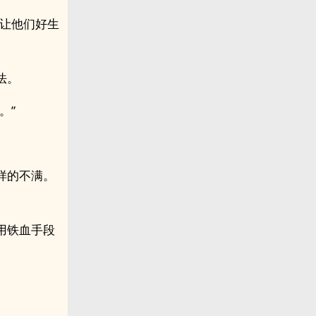
，让他们好生
法。
。”
样的不满。
用铁血手段