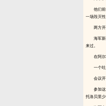
他们前
一场毁灭性
两方开
海军新
来过。
在阿尔
一个吐
会议开
参加这
托洛贝里少