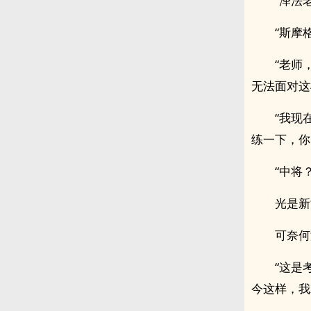
“泽法
“斯摩
“老师
无法面对这
“我现
练一下，你
“中将
光是新
可奈何
“这是
今这样，我