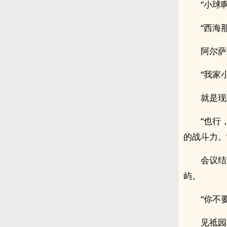
“小球
“西海
阿尔萨
“我家
就是现
“也行
的战斗力。
会议结
屿。
“你不
见祗园