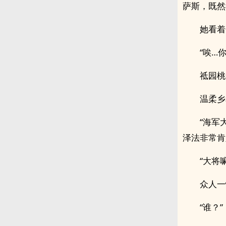
萨斯，既然
她看着
“唉…
祗园桃
温柔乡
“海军
泽法非常肯
“大将
众人一
“谁？”