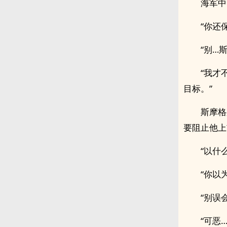
海军中
“你还
“别…
“我才
目标。”
斯摩格
要阻止他上
“以什
“你以
“别误
“可恶