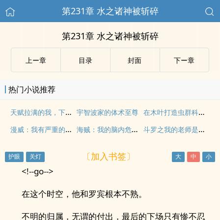
第231章 水之诸神被斩碎
第231章 水之诸神被斩碎
上ー章
目录
封面
下ー章
热门小说推荐
天赋拉满的我，下次还填非常简单
在木叶打造虫群科技树
宇智波家的体术至尊
漫威：我有严重的精神疾病
海贼：我的脑内危险选项
斗罗之我的老师是教皇
〔加入书签〕
<!--go-->
在这个时空，他和罗宾根本不熟。
不明的归属，无谓的付出，最后的下场只有惨不忍