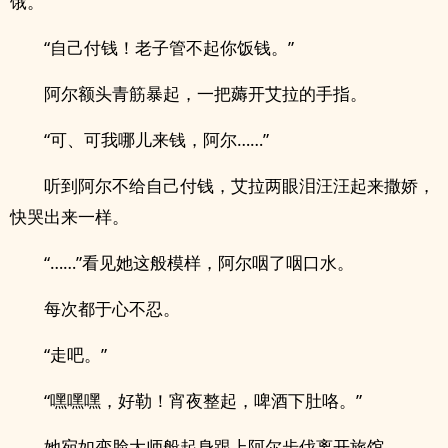
饿。”
“自己付钱！老子管不起你饭钱。”
阿尔额头青筋暴起，一把薅开艾拉的手指。
“可、可我哪儿来钱，阿尔……”
听到阿尔不给自己付钱，艾拉两眼泪汪汪起来撒娇，
快哭出来一样。
“……”看见她这般模样，阿尔咽了咽口水。
每次都于心不忍。
“走吧。”
“嘿嘿嘿，好勒！宵夜整起，啤酒下肚咯。”
她宛如变脸大师般起身跟上阿尔步伐离开旅馆。