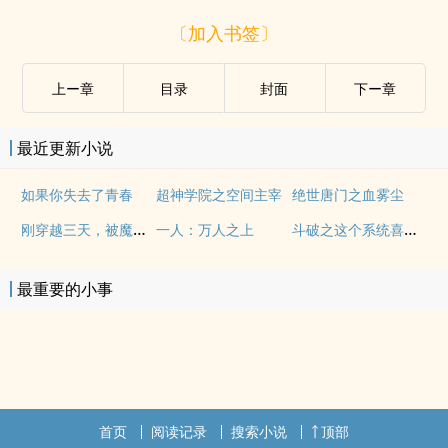
〔加入书签〕
上ー章
目录
封面
下ー章
最近更新小说
如果你失去了青春
超神学院之空间主宰
绝世唐门之血雾尘
刚穿越三天，被魔女绑架了
斗破之这个系统喜欢被动
一人：万人之上
最重要的小事
首页
阅读记录
搜索小说
顶部