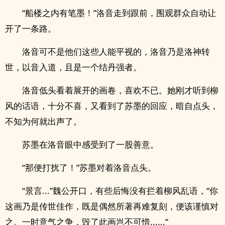
“船楼之内有笔墨！”洛音走到跟前，围观群众自动让
开了一条路。
洛音可不是他们这些人能平视的，洛音乃是洛神转
世，以音入道，且是一个结丹强者。
洛音低头看着展开的画卷，喜欢不已。她刚才听到柳
风的话语，十分不喜，又看到了苏墨的回应，暗自点头，
不知为何就出声了。
苏墨在洛音眼中感受到了一股善意。
“那便打扰了！”苏墨对着洛音点头。
“景言...”魏公开口，有些后悔没有拦着柳风乱语，“你
这画乃是传世佳作，既是偶然所著再难复刻，便该谨慎对
之。一时意气之争，毁了此画岂不可惜......”