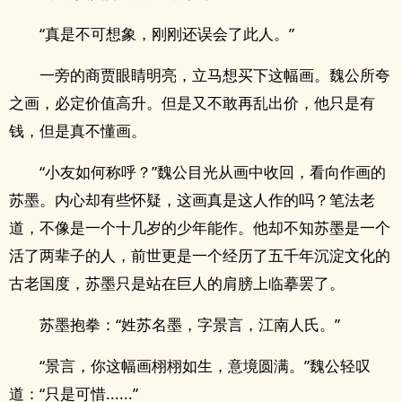
“真是不可想象，刚刚还误会了此人。”
一旁的商贾眼睛明亮，立马想买下这幅画。魏公所夸
之画，必定价值高升。但是又不敢再乱出价，他只是有
钱，但是真不懂画。
“小友如何称呼？”魏公目光从画中收回，看向作画的
苏墨。内心却有些怀疑，这画真是这人作的吗？笔法老
道，不像是一个十几岁的少年能作。他却不知苏墨是一个
活了两辈子的人，前世更是一个经历了五千年沉淀文化的
古老国度，苏墨只是站在巨人的肩膀上临摹罢了。
苏墨抱拳：“姓苏名墨，字景言，江南人氏。”
“景言，你这幅画栩栩如生，意境圆满。”魏公轻叹
道：“只是可惜......”