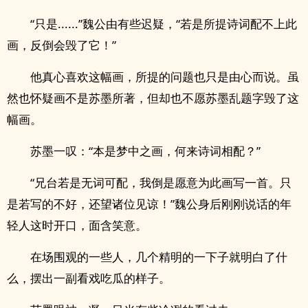
“只是......”魏公由有些迟疑，“若是所提诗词配不上此
画，反倒会毁了它！”
他真心喜欢这幅画，所提的问题也只是由心而说。虽
然也怀疑画不是苏墨所著，但却也不愿苏墨乱题字毁了这
幅画。
苏墨一叹：“本是梦中之画，何来诗词相配？”
“兄台若是无词可配，我倒是愿意为此画写一首。只
是若写的不好，还望诸位见谅！”魏公身后刚刚说话的年
轻人这时开口，面含笑意。
在场围观的一些人，几个精明的一下子就明白了什
么，摆出一副看戏吃瓜的样子。