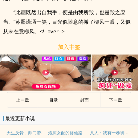
“此画既然出自我手，便是由我所毁，也是毁之应
当。”苏墨潇洒一笑，目光似随意的撇了柳风一眼，又似
从未在意柳风。<!--over-->
〔加入书签〕
上ー章
目录
封面
下ー章
最近更新小说
天生反骨，师门带我做反派
凡人：我有一卷御灵图录
炮灰女配的修仙路