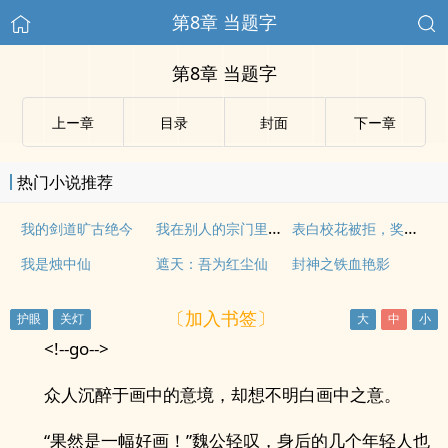
第8章 当题字
第8章 当题字
上ー章
目录
封面
下ー章
热门小说推荐
我在别人的宗门里开宗立派
表白校花被拒，奖励五雷正法
我的剑道旷古绝今
我是烛中仙
遮天：吾为红尘仙
封神之铁血艳影
〔加入书签〕
<!--go-->
众人沉醉于画中的意境，却想不明白画中之意。
“果然是一幅好画！”魏公轻叹，身后的几个年轻人也