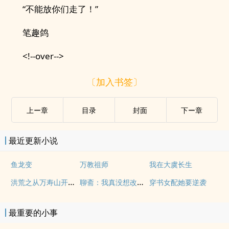
“不能放你们走了！”
笔趣鸽
<!--over-->
〔加入书签〕
上ー章
目录
封面
下ー章
最近更新小说
鱼龙变
万教祖师
我在大虞长生
洪荒之从万寿山开始崛起
聊斋：我真没想改朝换代！
穿书女配她要逆袭
最重要的小事