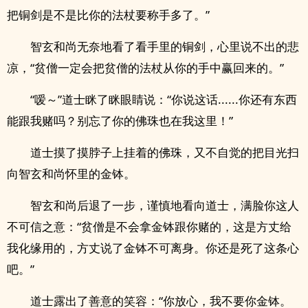
把铜剑是不是比你的法杖要称手多了。”
智玄和尚无奈地看了看手里的铜剑，心里说不出的悲
凉，“贫僧一定会把贫僧的法杖从你的手中赢回来的。”
“嗳～”道士眯了眯眼睛说：“你说这话......你还有东西
能跟我赌吗？别忘了你的佛珠也在我这里！”
道士摸了摸脖子上挂着的佛珠，又不自觉的把目光扫
向智玄和尚怀里的金钵。
智玄和尚后退了一步，谨慎地看向道士，满脸你这人
不可信之意：“贫僧是不会拿金钵跟你赌的，这是方丈给
我化缘用的，方丈说了金钵不可离身。你还是死了这条心
吧。”
道士露出了善意的笑容：“你放心，我不要你金钵。