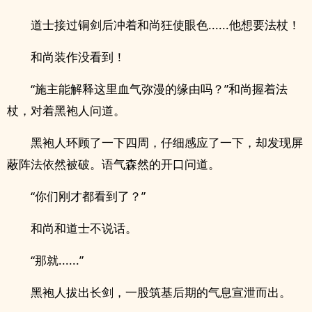
道士接过铜剑后冲着和尚狂使眼色......他想要法杖！
和尚装作没看到！
“施主能解释这里血气弥漫的缘由吗？”和尚握着法
杖，对着黑袍人问道。
黑袍人环顾了一下四周，仔细感应了一下，却发现屏
蔽阵法依然被破。语气森然的开口问道。
“你们刚才都看到了？”
和尚和道士不说话。
“那就......”
黑袍人拔出长剑，一股筑基后期的气息宣泄而出。