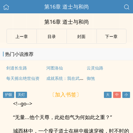
第16章 道士与和尚
第16章 道士与和尚
上ー章
目录
封面
下ー章
热门小说推荐
剑道长生路
河图洛仙
云灵仙路
成就系统：我在武道世界里修仙
每天摇出绝世仙资
御煞
〔加入书签〕
<!--go-->
“无量...他个天尊，此处怨气为何如此之重？”
城西林中，一个瘦子道士在林中极速穿梭，时不时的