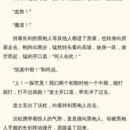
“血祭！”
“魔道！”
持着长剑的黑袍人等其他人都进了房屋，也转身向房
屋走去。刚跨出两步，猛然转头看向高墙，纵身一跃，凌
空而起，猛的开口道：“何人在此！”
“筑基中期！”和尚说。
“上！一探究竟！我们两个初期对他一个中期，能打
就打，打不过就跑！”道士开口道，率先冲了过去。
道士丢出了法杖，向着持剑黑袍人击去。
法杖携带着惊人的气势，直直撞向黑袍人。却被黑袍
人手握的长剑挥动撞开，原路返了回来。