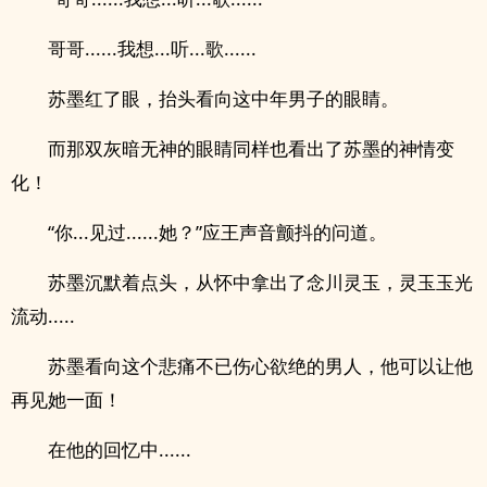
哥哥......我想...听...歌......
苏墨红了眼，抬头看向这中年男子的眼睛。
而那双灰暗无神的眼睛同样也看出了苏墨的神情变
化！
“你...见过......她？”应王声音颤抖的问道。
苏墨沉默着点头，从怀中拿出了念川灵玉，灵玉玉光
流动.....
苏墨看向这个悲痛不已伤心欲绝的男人，他可以让他
再见她一面！
在他的回忆中......