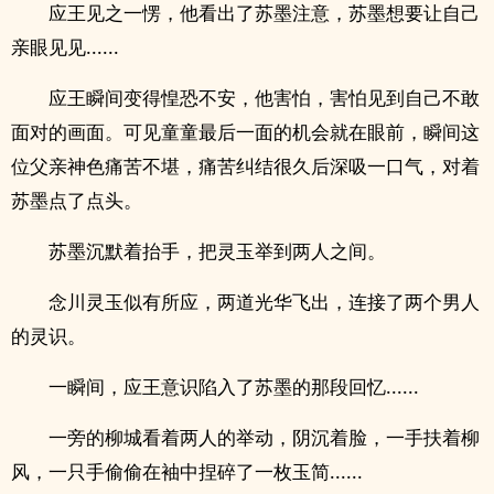
应王见之一愣，他看出了苏墨注意，苏墨想要让自己
亲眼见见......
应王瞬间变得惶恐不安，他害怕，害怕见到自己不敢
面对的画面。可见童童最后一面的机会就在眼前，瞬间这
位父亲神色痛苦不堪，痛苦纠结很久后深吸一口气，对着
苏墨点了点头。
苏墨沉默着抬手，把灵玉举到两人之间。
念川灵玉似有所应，两道光华飞出，连接了两个男人
的灵识。
一瞬间，应王意识陷入了苏墨的那段回忆......
一旁的柳城看着两人的举动，阴沉着脸，一手扶着柳
风，一只手偷偷在袖中捏碎了一枚玉简......