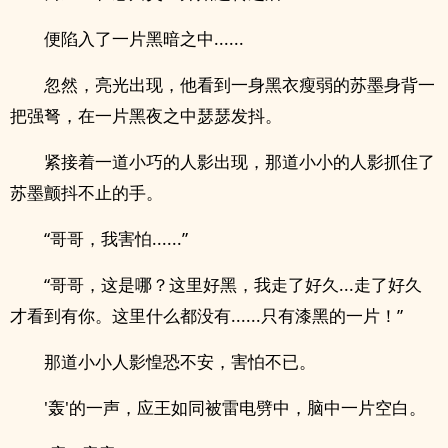
便陷入了一片黑暗之中......
忽然，亮光出现，他看到一身黑衣瘦弱的苏墨身背一
把强弩，在一片黑夜之中瑟瑟发抖。
紧接着一道小巧的人影出现，那道小小的人影抓住了
苏墨颤抖不止的手。
“哥哥，我害怕......”
“哥哥，这是哪？这里好黑，我走了好久...走了好久
才看到有你。这里什么都没有......只有漆黑的一片！”
那道小小人影惶恐不安，害怕不已。
'轰'的一声，应王如同被雷电劈中，脑中一片空白。