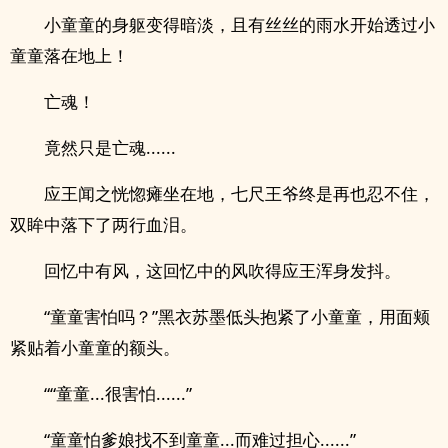
小童童的身躯变得暗淡，且有丝丝的雨水开始透过小
童童落在地上！
亡魂！
竟然只是亡魂......
应王闻之恍惚瘫坐在地，七尺王爷终是再也忍不住，
双眸中落下了两行血泪。
回忆中有风，这回忆中的风吹得应王浑身发抖。
“童童害怕吗？”黑衣苏墨低头抱紧了小童童，用面颊
紧贴着小童童的额头。
““童童...很害怕......”
“童童怕爹娘找不到童童...而难过担心......”