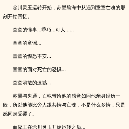
念川灵玉运转开始，苏墨脑海中从遇到童童亡魂的那
刻开始回忆。
童童的懂事...乖巧...可人......
童童的童谣...
童童的惶恐不安...
童童的面对死亡的恐惧...
童童消散的遗憾...
苏墨与鬼通，亡魂带给他的感觉如同他亲身经历一
般，所以他能比旁人跟共情与亡魂，不是什么多情，只是
感同身受罢了。
而应王在念川灵玉开始运转之后...