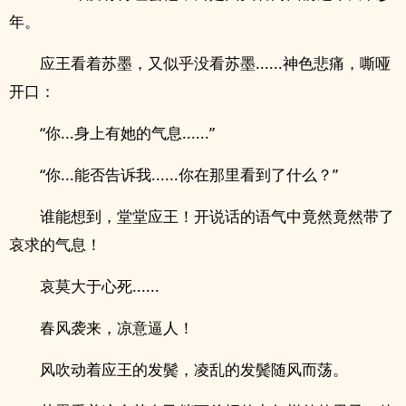
年。
应王看着苏墨，又似乎没看苏墨......神色悲痛，嘶哑
开口：
“你...身上有她的气息......”
“你...能否告诉我......你在那里看到了什么？”
谁能想到，堂堂应王！开说话的语气中竟然竟然带了
哀求的气息！
哀莫大于心死......
春风袭来，凉意逼人！
风吹动着应王的发鬓，凌乱的发鬓随风而荡。