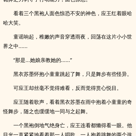
看着三个黑袍人面色惊恐不安的神色，应王红着眼哈
哈大笑。
童谣响起，稚嫩的声音穿透雨夜，回荡在这片小小世
界之中......
“那是...她娘亲教她的......”
黑衣苏墨怀抱小童童跳起了舞，只是舞步有些怪异。
可应王却丝毫不觉得难看，反而觉得赏心悦目。
应王随着歌声，看着黑衣苏墨在雨中抱着小童童的奇
怪舞步，随之也缓缓地一同与之起舞。
一个黑袍倒地气绝身亡，应王连看都懒得看一眼。他
目光一直紧紧地看着那一人唱歌，一人抱着跳舞的两个孩