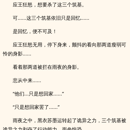
应王狂怒，想要杀了这三个筑基。
可......这三个筑基依旧只是回忆......
是回忆，便不可及！
应王狂怒无用，停下身来，颤抖的看向那两道瘦弱可
怜的身影......
看着那两道被拦在雨夜的身影。
悲从中来......
“他们...只是想回家......”
“只是想回家罢了......”
雨夜之中，黑衣苏墨运转起了诡异之力，三个筑基被
诡异之力剥夺了行动能力，面色惊恐。