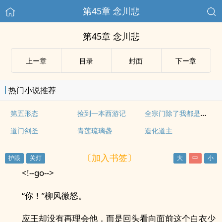
第45章 念川悲
第45章 念川悲
上ー章
目录
封面
下ー章
热门小说推荐
全宗门除了我都是大佬
第五形态
捡到一本西游记
道门剑圣
青莲琉璃盏
造化道主
〔加入书签〕
<!--go-->
“你！”柳风微怒。
应王却没有再理会他，而是回头看向面前这个白衣少