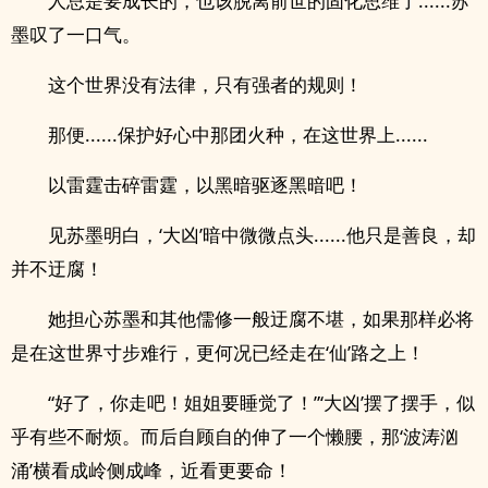
人总是要成长的，也该脱离前世的固化思维了......苏
墨叹了一口气。
这个世界没有法律，只有强者的规则！
那便......保护好心中那团火种，在这世界上......
以雷霆击碎雷霆，以黑暗驱逐黑暗吧！
见苏墨明白，‘大凶’暗中微微点头......他只是善良，却
并不迂腐！
她担心苏墨和其他儒修一般迂腐不堪，如果那样必将
是在这世界寸步难行，更何况已经走在‘仙’路之上！
“好了，你走吧！姐姐要睡觉了！”‘大凶’摆了摆手，似
乎有些不耐烦。而后自顾自的伸了一个懒腰，那‘波涛汹
涌’横看成岭侧成峰，近看更要命！