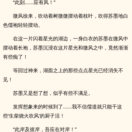
“此刻......应有风！”
微风徐来，吹动着树微微摆动着枝叶，吹得苏墨地白
色儒袍轻轻摆动。
在这一片闪着星光的湖边，一身白衣的苏墨在微风中
摆动着长袍，苏墨沉浸在这片星光和微风之中，竟然渐渐
有些痴了！
等回过神来，湖面之上的那些点点星光已经消失不
见！
苏墨又是想了想，似乎有些不满足。
发挥想象来的时候到了......我不信儒道就只能干这
些‘生柴烧火吹风’的厨子活！
“此岸及彼岸，吾应在对岸！”