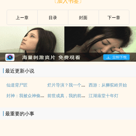
〔加入书签〕
上ー章
目录
封面
下ー章
最近更新小说
烂片导演？我一个人养活娱乐圈！
仙道背尸匠
西游：从狮驼岭开始
封神：我被众神偷听心声！
前世成真，我的前世被挖出来了
江湖庙堂十年灯
最重要的小事