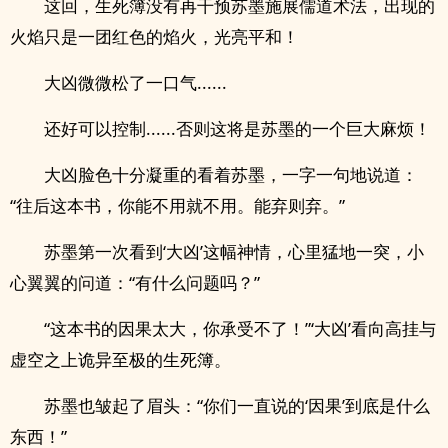
这回，生死簿没有再干预苏墨施展儒道术法，出现的
火焰只是一团红色的焰火，光亮平和！
大凶微微松了一口气......
还好可以控制......否则这将是苏墨的一个巨大麻烦！
大凶脸色十分凝重的看着苏墨，一字一句地说道：
“往后这本书，你能不用就不用。能弃则弃。”
苏墨第一次看到‘大凶’这幅神情，心里猛地一突，小
心翼翼的问道：“有什么问题吗？”
“这本书的因果太大，你承受不了！”‘大凶’看向高挂与
虚空之上诡异至极的生死簿。
苏墨也皱起了眉头：“你们一直说的‘因果’到底是什么
东西！”