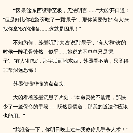
“‘因果’这东西缥缈至极，无法明言......”‘大凶’开口道：
“但是好比你在路旁吃了一颗‘果子’，那你就要做好‘有人’来
找你拿‘钱’的准备......这就是因果！”
不知为何，苏墨听到‘大凶’说到‘果子’、‘有人’和‘钱’的
时候一阵毛骨悚然，似乎......她说的不单单只是‘果
子’、‘有人’和‘钱’，那字后面地东西，苏墨看不清，只觉得
非常深远恐怖！
苏墨似懂非懂的点点头。
大凶看着苏墨沉思了片刻，“本命灵物不能用，那缺
少了一些保命的手段......既然是儒道，那我的道法你应该
也能用。”
“我准备一下，你明日晚上过来我教你几手杀人术！”