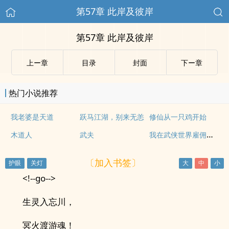
第57章 此岸及彼岸
第57章 此岸及彼岸
上ー章
目录
封面
下ー章
热门小说推荐
我老婆是天道
跃马江湖，别来无恙
修仙从一只鸡开始
我在武侠世界雇佣玩家
木道人
武夫
〔加入书签〕
<!--go-->
生灵入忘川，
冥火渡游魂！