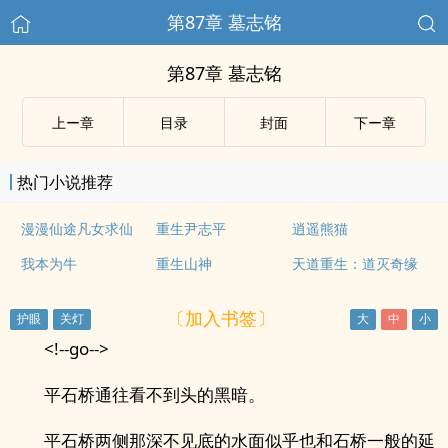
第87章 墓志铭
第87章 墓志铭
上ー章
目录
封面
下ー章
热门小说推荐
漫漫仙途凡女求仙
重生尹志平
逍遥熊猫
我本为牛
重生山神
天道重生：道灭奇缘
〔加入书签〕
<!--go-->
平石桥通往看不到头的黑暗。
平石桥两侧那深不见底的水面似乎也和石桥一般的延