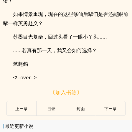
俗！
如果情景重现，现在的这些修仙后辈们是否还能跟前
辈一样英勇赴义？
苏墨目光复杂，回过头看了一眼小丫头......
......若真有那一天，我又会如何选择？
笔趣鸽
<!--over-->
〔加入书签〕
上ー章
目录
封面
下ー章
最近更新小说