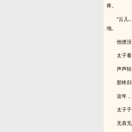
疼。
“云儿
地。
他便没有
太子看
声声轻
那终归
这年，皇
太子于皇
无喜无