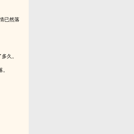
事情已然落
了多久。
落。