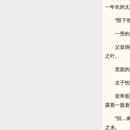
一年长的太
“陛下他.
一旁的
父皇倒
之叶。
里面的
太子恍
皇帝面
露着一股衰
“回.
之末。