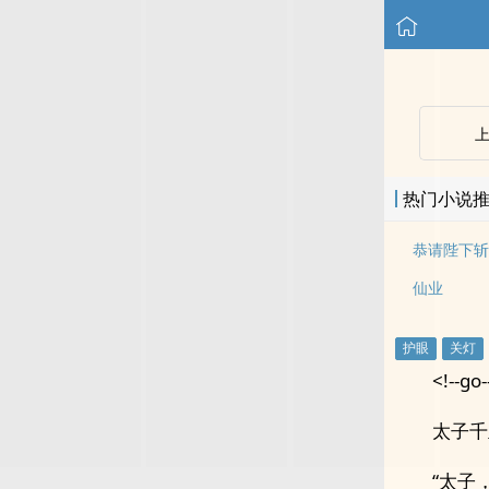
热门小说
恭请陛下斩
仙业
<!--go-
太子千
“太子