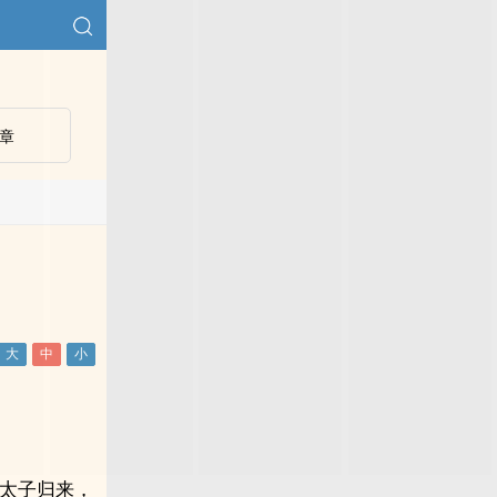
章
见到太子归来，