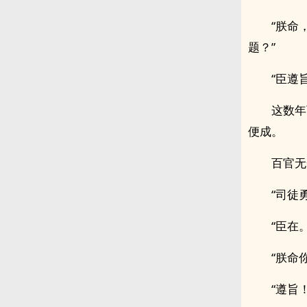
“朕命
题？”
“臣遵
这数年
便成。
百官无
“司徒
“臣在。
“朕命
“遵旨！