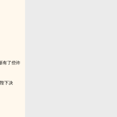
渐有了些许
陛下决