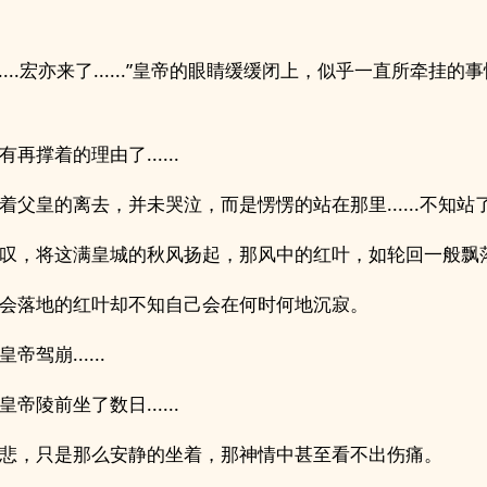
......宏亦来了......”皇帝的眼睛缓缓闭上，似乎一直所牵挂的
再撑着的理由了......
着父皇的离去，并未哭泣，而是愣愣的站在那里......不知站
叹，将这满皇城的秋风扬起，那风中的红叶，如轮回一般飘
会落地的红叶却不知自己会在何时何地沉寂。
帝驾崩......
帝陵前坐了数日......
悲，只是那么安静的坐着，那神情中甚至看不出伤痛。