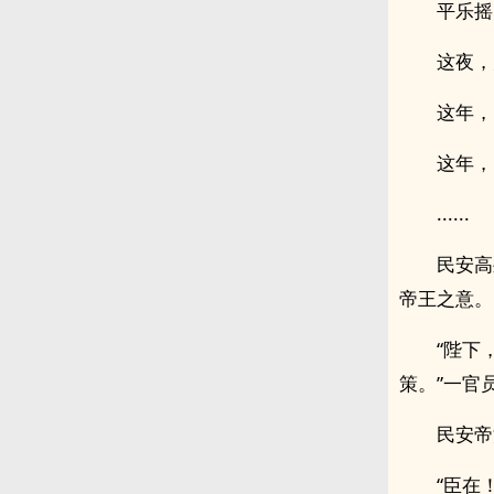
平乐摇
这夜，
这年，
这年，
......
民安高
帝王之意。
“陛下
策。”一官
民安帝
“臣在