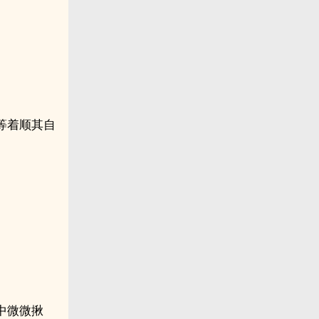
等着顺其自
中微微揪