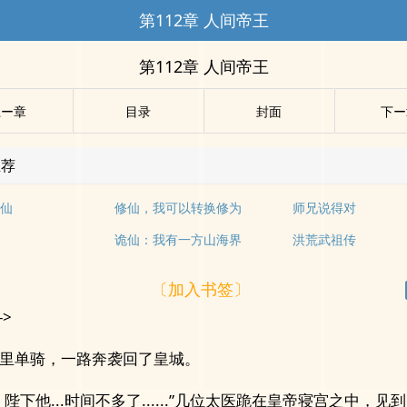
第112章 人间帝王
第112章 人间帝王
上ー章
目录
封面
下ー
推荐
仙
修仙，我可以转换修为
师兄说得对
诡仙：我有一方山海界
洪荒武祖传
〔加入书签〕
->
里单骑，一路奔袭回了皇城。
，陛下他...时间不多了......”几位太医跪在皇帝寝宫之中，