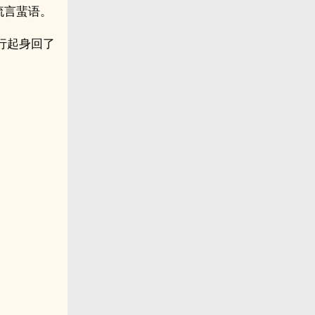
流言蜚语。
行起身回了