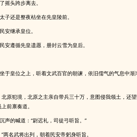
了摇头跨步离去。
太子还是整夜枯坐在先皇陵前。
民安继承皇位。
民安遵循先皇遗愿，册封云雪为皇后。
坐于皇位之上，听着文武百官的朝谏，依旧儒气的气息中渐
，北原犯境，北原之主亲自带兵三十万，意图侵我领土，还望
员上前禀奏道。
沉声的喊道：“尉迟礼，司徒弓听旨。”
！”两名武将出列，朝着民安帝躬身听旨。