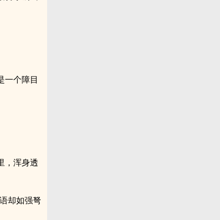
是一个障目
里，浑身透
可话语却如强弩