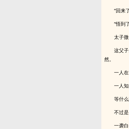
“回来
“悟到了
太子微
这父子
然。
一人在
一人知
等什么
不过是
一袭白