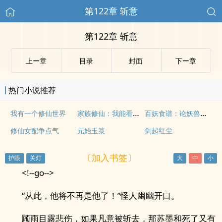
第122章 斩意
第122章 斩意
上ー章
目录
封面
下ー章
热门小说推荐
家族修仙：我能看到提示
百妖食谱：论妖兽的烹饪技巧
我有一个修仙世界
修仙女配争点气
元始玉箓
剑起红尘
〔加入书签〕
<!--go-->
“从此，他将不再是他了！”怪人幽幽开口。
顾雨目露悲伤，如果凡意被斩去，那苏墨和死了又有