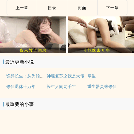
上ー章
目录
封面
下ー章
最近更新小说
诡异长生：从为始皇炼丹开始
神秘复苏之我是大佬
阜生
修仙退休十万年
长生人间两千年
重生器灵来修仙
最重要的小事