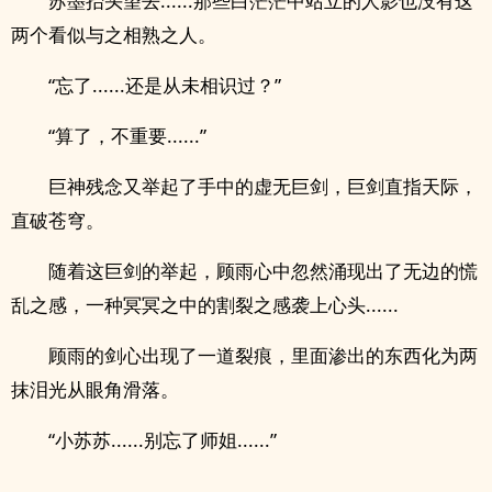
苏墨抬头望去......那些白茫茫中站立的人影也没有这
两个看似与之相熟之人。
“忘了......还是从未相识过？”
“算了，不重要......”
巨神残念又举起了手中的虚无巨剑，巨剑直指天际，
直破苍穹。
随着这巨剑的举起，顾雨心中忽然涌现出了无边的慌
乱之感，一种冥冥之中的割裂之感袭上心头......
顾雨的剑心出现了一道裂痕，里面渗出的东西化为两
抹泪光从眼角滑落。
“小苏苏......别忘了师姐......”
......