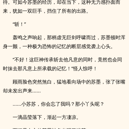
待。可如今苏墨的经历，却在当下，这种无力感扑面而
来，犹如一双巨手，挡住了所有的出路。
“斩！”
轰鸣之声响起，那柄虚无巨剑呼啸而过，苏墨顿时浑
身一颤，一种极为恐怖的记忆的断层感觉袭上心头。
“不好！这巨神传承斩去他凡意的同时，竟然也会同
时抹去那凡意上所承载的记忆！”怪人惊呼！
顾雨脸色突然煞白，猛地看向场中的苏墨，张了张嘴
却未发出声来......
......小苏苏，你会忘了我吗？那小丫头呢？
一滴晶莹落下，渐起一方凄凉。