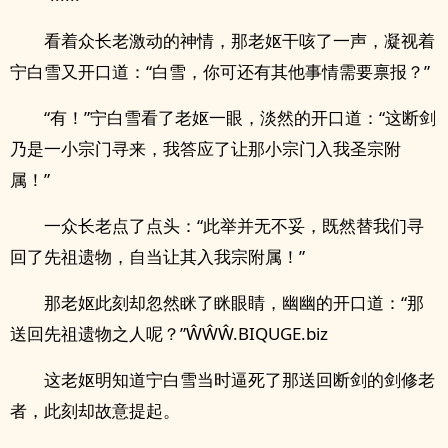
看着众长老激动的神情，那老妪干咳了一声，凝视着
宁白雪又开口道：“白雪，你可还有其他事情需要禀报？”
“有！”宁白雪看了老妪一眼，淡然的开口道：“这断剑
乃是一小宗门寻来，我答应了让那小宗门入我圣宗附
属！”
一众长老点了点头：“此举并无不妥，既然替我们寻
回了先祖遗物，自当让其入我宗附属！”
那老妪此刻却忽然眯了眯眼睛，幽幽的开口道：“那
送回先祖遗物之人呢？”ŴŴŴ.BIQUGE.biz
这老妪明知道宁白雪当时逼死了那送回断剑的剑修老
者，此刻却故意提起。