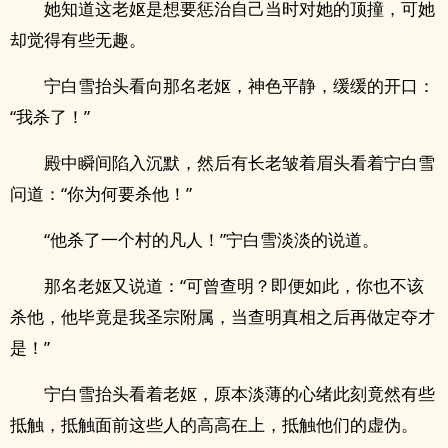
她知道这老妪是想要惩治自己当时对她的顶撞，可她
却觉得有些无趣。
宁白雪抬头看向那名老妪，神色平静，缓缓的开口：
“我杀了！”
殿中瞬间陷入沉默，然后有长老皱着眉头看着宁白雪
问道：“你为何要杀他！”
“他杀了一个村的凡人！”宁白雪淡淡的说道。
那名老妪又说道：“可曾查明？即便如此，你也不该
杀他，他毕竟是我圣宗附属，当查明真相之后再做定夺才
是！”
宁白雪抬头看着老妪，原本淡薄的心绪此刻竟然有些
抵触，抵触面前这些人的高高在上，抵触他们的虚伪。