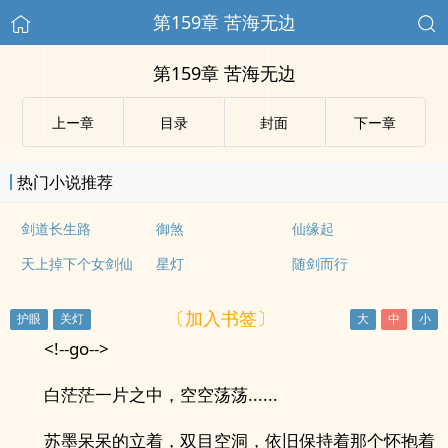
第159章 苦海无边
第159章 苦海无边
上ー章
目录
封面
下ー章
热门小说推荐
剑道长生路
御煞
仙缘起
天上掉下个女剑仙
星灯
随剑而行
〔加入书签〕
<!--go-->
白茫茫一片之中，空空荡荡......
苏墨呆呆的立着，双目空洞，依旧保持着那个怀抱着