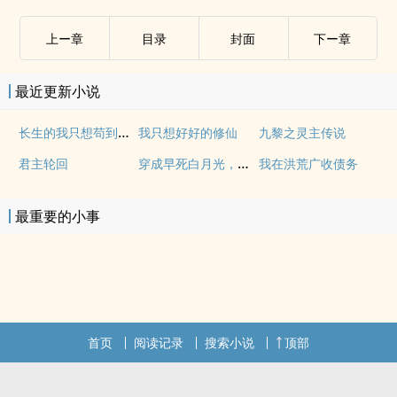
上ー章
目录
封面
下ー章
最近更新小说
长生的我只想苟到无敌
我只想好好的修仙
九黎之灵主传说
穿成早死白月光，我修仙有提示
君主轮回
我在洪荒广收债务
最重要的小事
首页
阅读记录
搜索小说
顶部