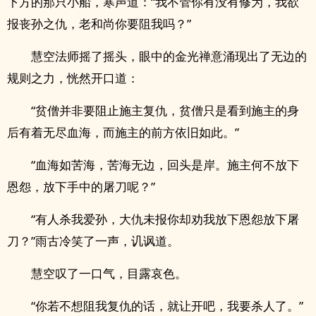
下方的那只小船，寒声道：“我不管你有没有修为，我欲
报丧孙之仇，老和尚你要阻我吗？”
慧空法师摇了摇头，眼中的金光禅意涌现出了无边的
规则之力，恍然开口道：
“贫僧并非要阻止施主复仇，贫僧只是看到施主的身
后有着无尽血海，而施主的前方依旧如此。”
“血海如苦海，苦海无边，回头是岸。施主何不放下
恩怨，放下手中的屠刀呢？”
“有人杀我爱孙，大仇未报你却劝我放下恩怨放下屠
刀？”雨古冷笑了一声，讥讽道。
慧空叹了一口气，目露哀色。
“你若不想阻我复仇的话，就让开吧，我要杀人了。”