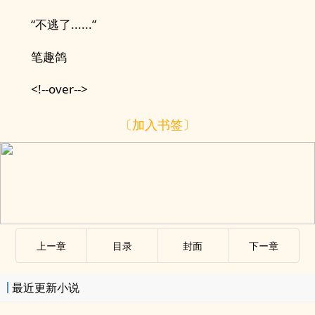
“不逃了......”
笔趣鸽
<!--over-->
〔加入书签〕
上ー章
目录
封面
下ー章
最近更新小说