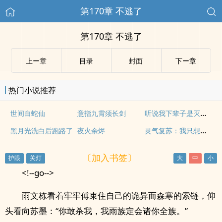
第170章 不逃了
第170章 不逃了
上ー章
目录
封面
下ー章
热门小说推荐
听说我下辈子是灭世魔头
世间白蛇仙
意指九霄须长剑
灵气复苏：我只想安静的种田
黑月光洗白后跑路了
夜火余烬
〔加入书签〕
<!--go-->
雨文栋看着牢牢傅束住自己的诡异而森寒的索链，仰
头看向苏墨：“你敢杀我，我雨族定会诸你全族。”