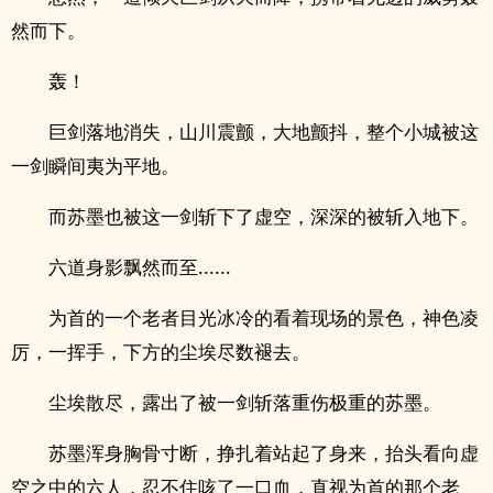
然而下。
轰！
巨剑落地消失，山川震颤，大地颤抖，整个小城被这
一剑瞬间夷为平地。
而苏墨也被这一剑斩下了虚空，深深的被斩入地下。
六道身影飘然而至......
为首的一个老者目光冰冷的看着现场的景色，神色凌
厉，一挥手，下方的尘埃尽数褪去。
尘埃散尽，露出了被一剑斩落重伤极重的苏墨。
苏墨浑身胸骨寸断，挣扎着站起了身来，抬头看向虚
空之中的六人，忍不住咳了一口血，直视为首的那个老