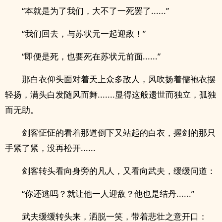
“本就是为了我们，大不了一死罢了......”
“我们回去，与苏状元一起迎敌！”
“即便是死，也要死在苏状元前面......”
那白衣仰头面对着天上众多敌人，风吹扬着儒袍衣摆
轻扬，满头白发随风而舞.......显得这般遗世而独立，孤独
而无助。
剑客怔怔的看着那道倒下又站起的白衣，握剑的那只
手紧了紧，没再松开......
剑客转头看向身旁的凡人，又看向武夫，缓缓问道：
“你还逃吗？就让他一人迎敌？他也是结丹......”
武夫缓缓转头来，洒脱一笑，带着悲壮之意开口：