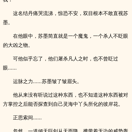
这名结丹痛哭流涕，惊恐不安，双目根本不敢直视苏
墨。
在他眼中，苏墨简直就是一个魔鬼，一个杀人不眨眼
的大凶之物。
可他似乎忘了，他们屠杀凡人之时，也不曾眨过
眼......
运脉之力......苏墨皱了皱眉头。
他从来没有听说过这种东西，也不知道这种东西被对
方掌控之后能否探查到自己灵海中丫头所化的彼岸花。
正思索间......
忽然，一道倾天巨剑从天而降，携带着无边的威势轰