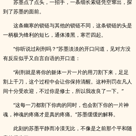
苏墨点了点头，一招手，一条细长索链凭空窜出，探
到了苏墨的面前。
这条幽寒的锁链与其他的锁链不同，这条锁链的头是
一柄极为锋利的短匕，通体漆黑，寒芒四起。
“你听说过剐刑吗？”苏墨淡淡的开口问道，见对方没
有反应似乎又自言自语的开口道：
“剐刑就是将你的躯体一片一片的用刀割下来，足足
割上千刀，这个过程中会让你保持清醒。这种刑罚在凡人
间十分受欢迎，不过你是修士，所以我改良了一下。”
“这每一刀都割下你肉的同时，也会割下你的一片神
魂，神魂的疼痛才是真的疼痛。”苏墨缓缓的解释。
此刻的苏墨平静而冷漠无比，不像是之前那个平和随