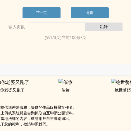
下一页
尾页
输入页数
(第
1
/
3
页)当前
100
条/页
你老婆又跑了
催妆
绝世赘
網提供無差別服務，提供的作品版權屬於作者。
友上傳或系統爬蟲自動抓取自互聯網公開資料。
應當地法律的內容，敬請用戶自主識別退出。
犯了您的權利，敬請聯系我們。