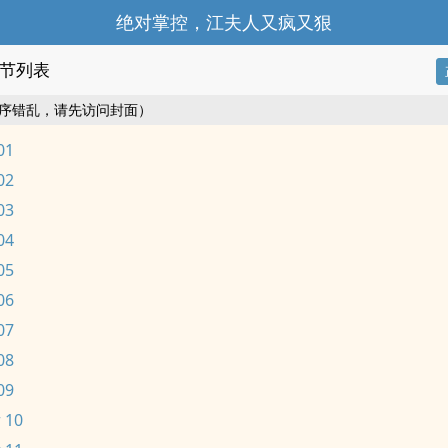
绝对掌控，江夫人又疯又狠
节列表
序错乱，请先访问封面）
01
02
03
04
05
06
07
08
09
 10