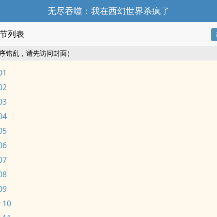
无尽吞噬：我在西幻世界杀疯了
节列表
序错乱，请先访问封面）
01
02
03
04
05
06
07
08
09
 10