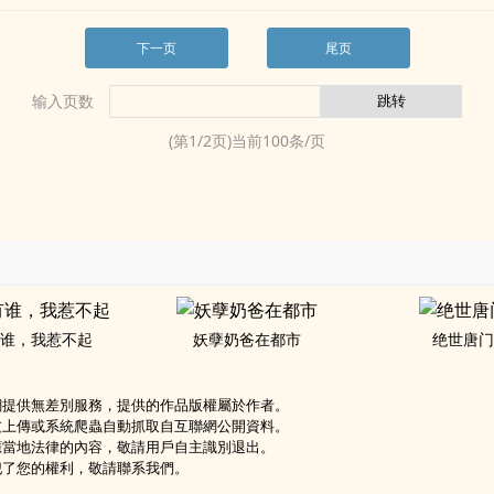
下一页
尾页
输入页数
(第
1
/
2
页)当前
100
条/页
谁，我惹不起
妖孽奶爸在都市
绝世唐
網提供無差別服務，提供的作品版權屬於作者。
友上傳或系統爬蟲自動抓取自互聯網公開資料。
應當地法律的內容，敬請用戶自主識別退出。
犯了您的權利，敬請聯系我們。