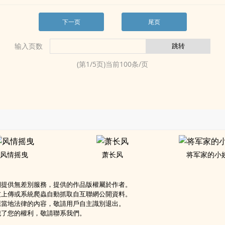
下一页
尾页
输入页数
(第
1
/
5
页)当前
100
条/页
风情摇曳
萧长风
将军家的小
網提供無差別服務，提供的作品版權屬於作者。
友上傳或系統爬蟲自動抓取自互聯網公開資料。
應當地法律的內容，敬請用戶自主識別退出。
犯了您的權利，敬請聯系我們。