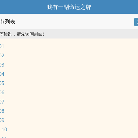
我有一副命运之牌
节列表
序错乱，请先访问封面）
01
02
03
04
05
06
07
08
09
 10