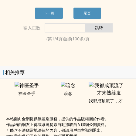
下一页
尾页
输入页数
(第
1
/
4
页)当前
100
条/页
相关推荐
神医圣手
暗念
我都成顶流了，才来熟练度
本站面向全網提供無差別服務，提供的作品版權屬於作者。
作品均由網友上傳或系統爬蟲自動抓取自互聯網公開資料。
可能含不適應當地法律的內容，敬請用戶自主識別退出。