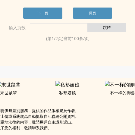
下一页
尾页
输入页数
(第
1
/
2
页)当前
100
条/页
末世鼠辈
私塾娇娘
不一样的御
網提供無差別服務，提供的作品版權屬於作者。
友上傳或系統爬蟲自動抓取自互聯網公開資料。
應當地法律的內容，敬請用戶自主識別退出。
犯了您的權利，敬請聯系我們。