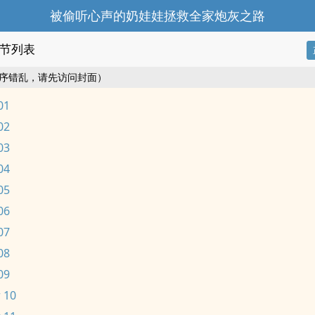
被偷听心声的奶娃娃拯救全家炮灰之路
节列表
序错乱，请先访问封面）
01
02
03
04
05
06
07
08
09
 10