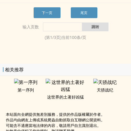
下一页
尾页
输入页数
(第
1
/
3
页)当前
100
条/页
相关推荐
第一序列
天骄战纪
这世界的土著好凶猛
本站面向全網提供無差別服務，提供的作品版權屬於作者。
作品均由網友上傳或系統爬蟲自動抓取自互聯網公開資料。
可能含不適應當地法律的內容，敬請用戶自主識別退出。