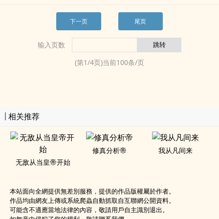
下一页
尾页
输入页数
(第
1
/
4
页)当前
100
条/页
相关推荐
修真分析帝
我从凡间来
无敌从当皇帝开始
本站面向全網提供無差別服務，提供的作品版權屬於作者。
作品均由網友上傳或系統爬蟲自動抓取自互聯網公開資料。
可能含不適應當地法律的內容，敬請用戶自主識別退出。