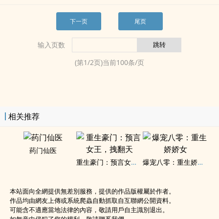
下一页
尾页
输入页数
(第
1
/
2
页)当前
100
条/页
相关推荐
药门仙医
重生豪门：预言女王，拽翻天
爆宠八零：重生娇娇女
本站面向全網提供無差別服務，提供的作品版權屬於作者。
作品均由網友上傳或系統爬蟲自動抓取自互聯網公開資料。
可能含不適應當地法律的內容，敬請用戶自主識別退出。