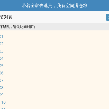
带着全家去逃荒，我有空间满仓粮
节列表
序错乱，请先访问封面）
01
02
03
04
05
06
07
08
09
 10