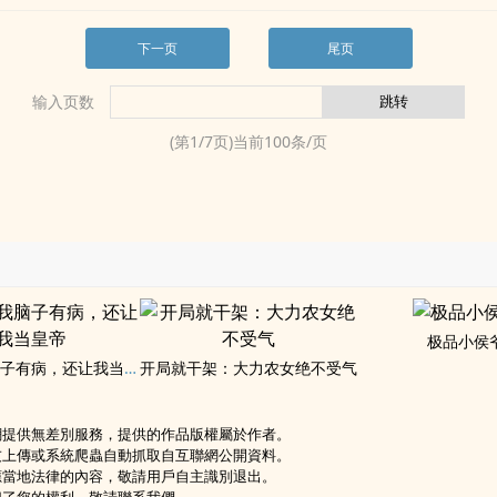
下一页
尾页
输入页数
(第
1
/
7
页)当前
100
条/页
极品小侯
大秦：我脑子有病，还让我当皇帝
开局就干架：大力农女绝不受气
網提供無差別服務，提供的作品版權屬於作者。
友上傳或系統爬蟲自動抓取自互聯網公開資料。
應當地法律的內容，敬請用戶自主識別退出。