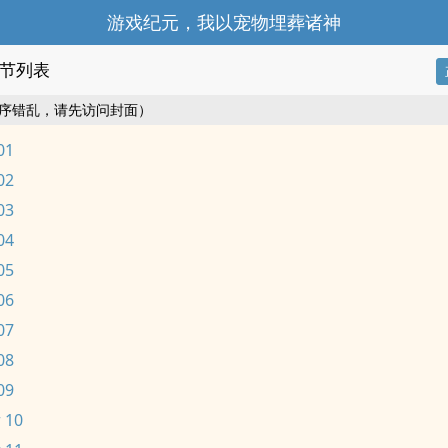
游戏纪元，我以宠物埋葬诸神
节列表
序错乱，请先访问封面）
01
02
03
04
05
06
07
08
09
 10