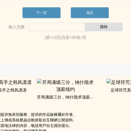
下一页
尾页
输入页数
(第
1
/
2
页)当前
100
条/页
高手之韩风凛凛
足球符咒
开局满级三分，纳什跪求顶薪续约
網提供無差別服務，提供的作品版權屬於作者。
友上傳或系統爬蟲自動抓取自互聯網公開資料。
應當地法律的內容，敬請用戶自主識別退出。