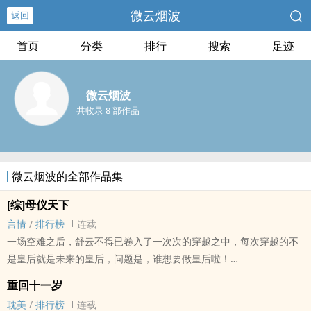
微云烟波
返回
首页
分类
排行
搜索
足迹
微云烟波
共收录 8 部作品
微云烟波的全部作品集
[综]母仪天下
言情
/
排行榜
连载
一场空难之后，舒云不得已卷入了一次次的穿越之中，每次穿越的不
是皇后就是未来的皇后，问题是，谁想要做皇后啦！
暂定角色为马皇后——清穿乌拉那拉皇后——红楼谢皇后——陈阿娇
重回十一岁
——吕后——天后弗丽嘉——神后赫拉——众星之母。
耽美
/
排行榜
连载