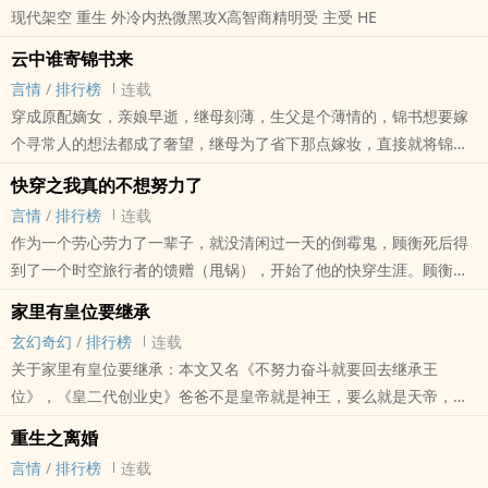
现代架空 重生 外冷内热微黑攻X高智商精明受 主受 HE
内容标签： 前世今生 随身空间 女强 快穿
搜索关键字：主角：舒云
云中谁寄锦书来
言情
/
排行榜
连载
穿成原配嫡女，亲娘早逝，继母刻薄，生父是个薄情的，锦书想要嫁
个寻常人的想法都成了奢望，继母为了省下那点嫁妆，直接就将锦书
塞到了选秀的队伍中……
快穿之我真的不想努力了
非虐，男主重生，甜宠文
言情
/
排行榜
连载
作为一个劳心劳力了一辈子，就没清闲过一天的倒霉鬼，顾衡死后得
到了一个时空旅行者的馈赠（甩锅），开始了他的快穿生涯。顾衡觉
得自己开局很顺利，姐姐是皇后，父亲是国丈，姐夫跟姐姐伉俪情
家里有皇位要继承
深，作为国丈家的幼子，上面几个兄长也都是一时人杰，可以说是四
玄幻奇幻
/
排行榜
连载
个2加王炸，你说怎么输！顾衡觉得自己不需要努力了，这辈子就是典
关于家里有皇位要继承：本文又名《不努力奋斗就要回去继承王
型的人生赢家，直到听到噩耗，姐姐生孩子的时候难产而死，外面有
位》，《皇二代创业史》爸爸不是皇帝就是神王，要么就是天帝，不
个四王八公，姐夫有个乳母是甄家老太君，被封了奉圣夫人……顾衡白
好好奋斗就要被抓回去继承王位啦！男主手握金手指如此说。世界
眼一翻，只想要仰天长啸，我真的不想努力了啊，为什么你们都要逼
重生之离婚
一：差点就成了头顶太..
我！
言情
/
排行榜
连载
内容标签： 天之骄子 穿越时空 快穿 异想天开