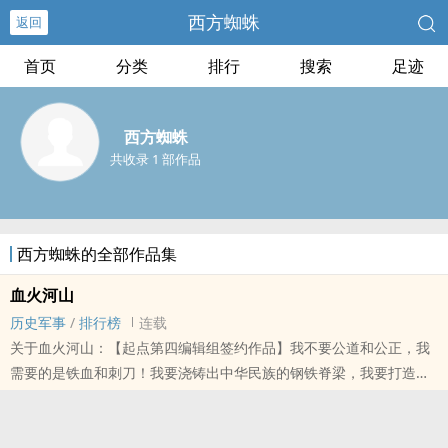
西方蜘蛛
返回
首页
分类
排行
搜索
足迹
西方蜘蛛
共收录 1 部作品
西方蜘蛛的全部作品集
血火河山
历史军事
/
排行榜
连载
关于血火河山：【起点第四编辑组签约作品】我不要公道和公正，我
需要的是铁血和刺刀！我要浇铸出中华民族的钢铁脊梁，我要打造一
个——铁血中华！这就是我，一个穿越到晚清者的自白！本书与现实
无关，纯属跟风之..