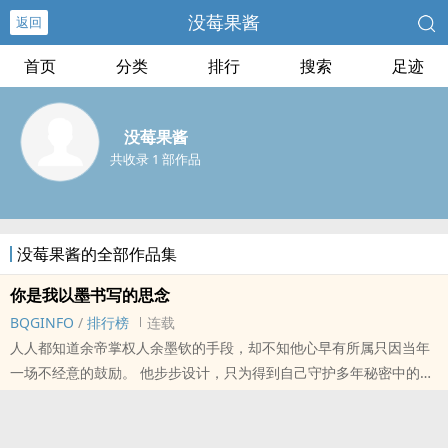
没莓果酱
返回
首页
分类
排行
搜索
足迹
没莓果酱
共收录 1 部作品
没莓果酱的全部作品集
你是我以墨书写的思念
BQGINFO
/
排行榜
连载
人人都知道余帝掌权人余墨钦的手段，却不知他心早有所属只因当年
一场不经意的鼓励。 他步步设计，只为得到自己守护多年秘密中的女
人。 他次次助她，全是为了博得她对自己的满心欢喜。 而她，温念
念，像个木头，榆木脑袋，竟后知后觉才发现他的好。 ---------- “温念
念，嫁给我，以后嘉海市你可以横着走。”余墨钦勾着温念念的下巴，