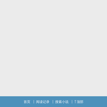
以不可置疑的态度说道。 “你自己在那想入非非吧，老娘打死也不嫁
你这个自我感觉良好的自大狂！” 婚后—— “老公，我真想把你藏进口
袋里，...
本站提示：各位书友要是觉得《你是我以墨书写的思念》还不错的话
请不要忘记向您QQ群和微博里的朋友推荐哦！
首页
阅读记录
搜索小说
顶部